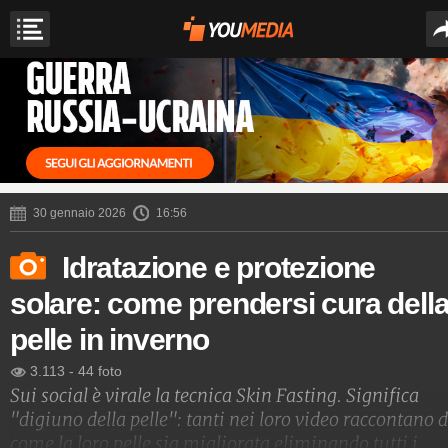
30 gennaio 2026
16:56
Idratazione e protezione
solare: come prendersi cura dell
pelle in inverno
3.113
-
44 foto
Sui social è virale la tecnica Skin Fasting. Significa
"digiuno della pelle": tanti nei loro video raccontano d
come la loro pelle sia migliorata eliminando tutti i