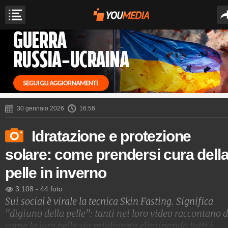
30 gennaio 2026
16:56
Idratazione e protezione
solare: come prendersi cura dell
pelle in inverno
3.108
-
44 foto
Sui social è virale la tecnica Skin Fasting. Significa
"digiuno della pelle": tanti nei loro video raccontano d
come la loro pelle sia migliorata eliminando tutti i