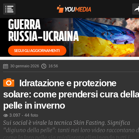
30 gennaio 2026
16:56
Idratazione e protezione
solare: come prendersi cura dell
pelle in inverno
3.097
-
44 foto
Sui social è virale la tecnica Skin Fasting. Significa
"digiuno della pelle": tanti nei loro video raccontano d
come la loro pelle sia migliorata eliminando tutti i