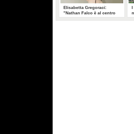
Elisabetta Gregoraci:
I
"Nathan Falco è al centro
n
per me e il mio ex marito,
B
sono una mamma amica ma
p
severa"
p
Elisabetta Gregoraci ha raccontato
N
a Fanpage.it come procedono la
t
vita professionale e privata, dai
P
nuovi impegni lavorativi al
L
rapporto con l'ex marito Flavio
s
Briatore.