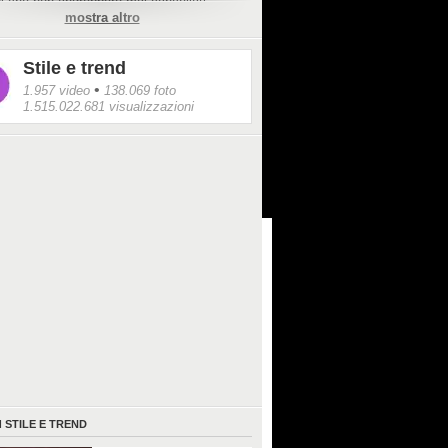
 che non andrebbero mai cancellati:
mostra altro
zione (senza dimenticare contorno occhi e
e la protezione solare. Più che eliminare del
prodotti, sarebbe meglio individuare una
Stile e trend
routine adatta al proprio tipo di pelle, di
 viso.
•
1.957 video
138.069 foto
1.515.022.681 visualizzazioni
I
STILE E TREND