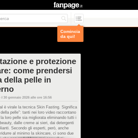
Comincia
da qui!
atazione e protezione
are: come prendersi
 della pelle in
erno
 il
30 gennaio 2026 alle ore 16:56
al è virale la tecnica Skin Fasting. Significa
 della pelle": tanti nei loro video raccontano
la loro pelle sia migliorata eliminando tutti i
 beauty, dalle creme ai sieri, dai detergenti
olianti. Secondo gli esperti, però, anche
ridurre al minimo la skincare, ci sono due