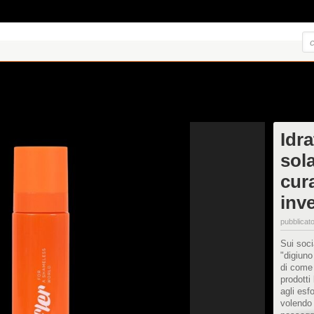
Idr
sol
cura
inv
pubblicato
Sui soci
"digiuno
di come 
prodotti
agli esf
volendo 