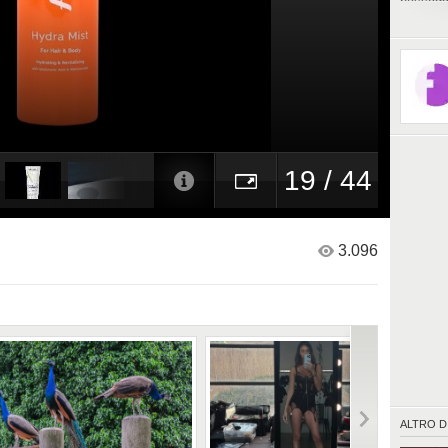
passaggi
l'idrata
labbra) 
tutto i 
corretta 
corpo e
19 / 44
3.096
ALTRO D