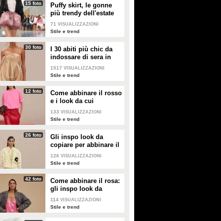
15 foto
Puffy skirt, le gonne
più trendy dell'estate
2026 sono quelle a
71
VISUALIZZAZIONI
palloncino
Stile e trend
30 foto
I 30 abiti più chic da
indossare di sera in
estate
1517
VISUALIZZAZIONI
Stile e trend
12 foto
Come abbinare il rosso
e i look da cui
prendere ispirazione
133
VISUALIZZAZIONI
Stile e trend
26 foto
Gli inspo look da
copiare per abbinare il
giallo
126
VISUALIZZAZIONI
Stile e trend
42 foto
Come abbinare il rosa:
gli inspo look da
copiare
114
VISUALIZZAZIONI
Stile e trend