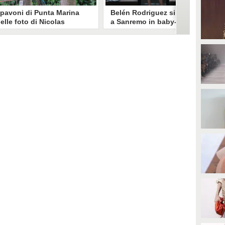
 pavoni di Punta Marina
Belén Rodriguez si prepara
elle foto di Nicolas
a Sanremo in baby-doll e
runetti: "La convivenza è
reggicalze: è lei la diva nel
ossibile, si lamentano in
video di Ossessione
ochi"
icolas Brunetti ha voluto
Sensuale, audace e femminile, il
estimoniare la vita coi pavoni di
baby-doll di pizzo nero con
unta Marina, senza allarmismi.
reggicalze scelto da Belén per il
e sue foto dell'invasione sono
video di Ossessione di Samurai Jay
tate riprese dalla stampa estera.
accende Sanremo e conquista i
fan.