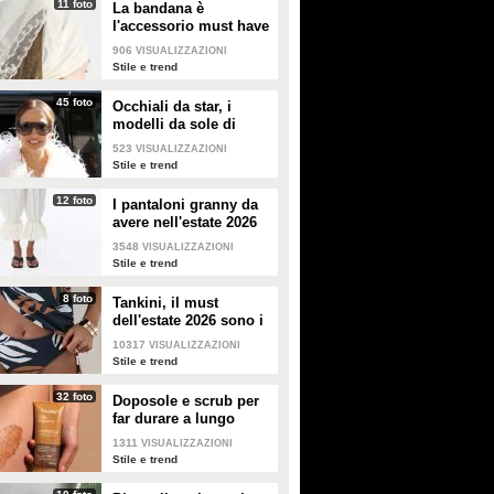
11 foto
La bandana è
l'accessorio must have
dell'estate 2026: i
906
VISUALIZZAZIONI
modelli di tendenza
Stile e trend
45 foto
Occhiali da star, i
modelli da sole di
tendenza per l'estate
523
VISUALIZZAZIONI
2026
Stile e trend
12 foto
I pantaloni granny da
avere nell'estate 2026
3548
VISUALIZZAZIONI
Stile e trend
8 foto
Tankini, il must
dell'estate 2026 sono i
costumi con la canotta
10317
VISUALIZZAZIONI
Stile e trend
32 foto
Doposole e scrub per
far durare a lungo
l'abbronzatura in estate
1311
VISUALIZZAZIONI
Stile e trend