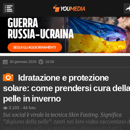
30 gennaio 2026
16:56
Idratazione e protezione
solare: come prendersi cura dell
pelle in inverno
3.103
-
44 foto
Sui social è virale la tecnica Skin Fasting. Significa
"digiuno della pelle": tanti nei loro video raccontano d
come la loro pelle sia migliorata eliminando tutti i