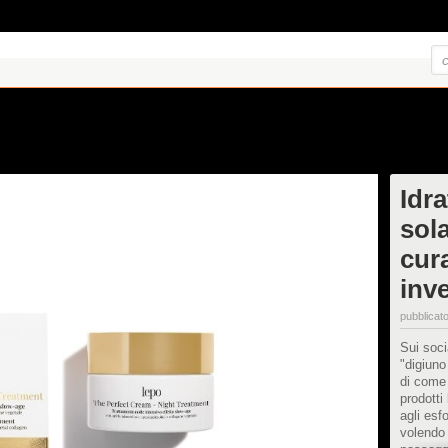
Idr
sol
cura
inv
pubblicato
Sui soci
"digiuno
di come 
prodotti
agli esf
volendo 