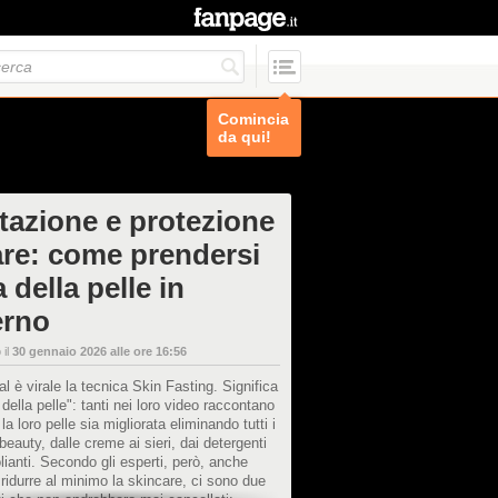
Comincia
da qui!
atazione e protezione
are: come prendersi
 della pelle in
erno
 il
30 gennaio 2026 alle ore 16:56
al è virale la tecnica Skin Fasting. Significa
 della pelle": tanti nei loro video raccontano
la loro pelle sia migliorata eliminando tutti i
 beauty, dalle creme ai sieri, dai detergenti
olianti. Secondo gli esperti, però, anche
ridurre al minimo la skincare, ci sono due