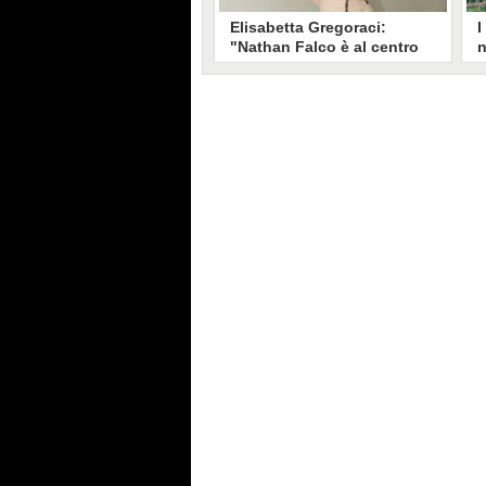
Elisabetta Gregoraci:
I
"Nathan Falco è al centro
n
per me e il mio ex marito,
B
sono una mamma amica ma
p
severa"
p
Elisabetta Gregoraci ha raccontato
N
a Fanpage.it come procedono la
t
vita professionale e privata, dai
P
nuovi impegni lavorativi al
L
rapporto con l'ex marito Flavio
s
Briatore.