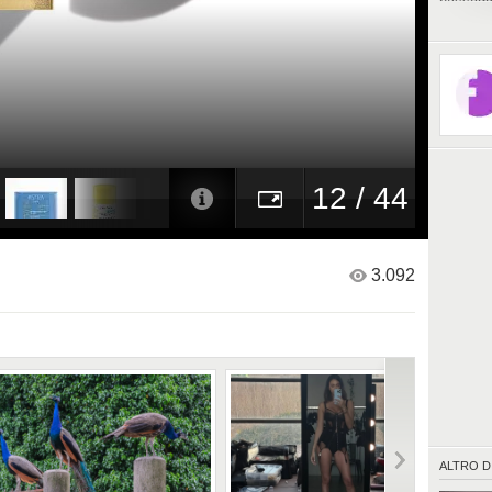
passaggi
l'idrata
labbra) 
tutto i 
corretta 
corpo e
12 / 44
3.092
ALTRO D