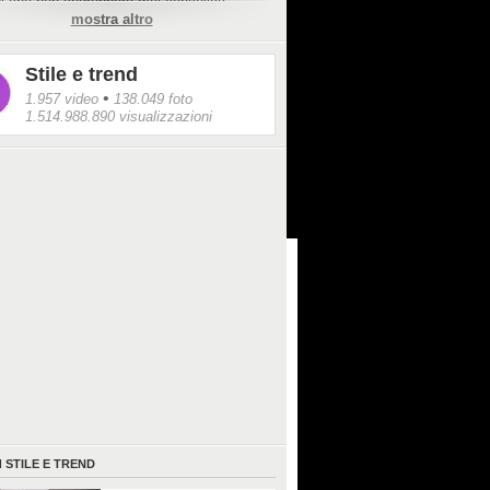
 che non andrebbero mai cancellati:
mostra altro
zione (senza dimenticare contorno occhi e
e la protezione solare. Più che eliminare del
prodotti, sarebbe meglio individuare una
Stile e trend
routine adatta al proprio tipo di pelle, di
 viso.
•
1.957 video
138.049 foto
1.514.988.890 visualizzazioni
I
STILE E TREND