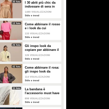
30 foto
I 30 abiti più chic da
indossare di sera in
estate
1480
VISUALIZZAZIONI
Stile e trend
12 foto
Come abbinare il rosso
e i look da cui
prendere ispirazione
133
VISUALIZZAZIONI
Stile e trend
26 foto
Gli inspo look da
copiare per abbinare il
giallo
126
VISUALIZZAZIONI
Stile e trend
42 foto
Come abbinare il rosa:
gli inspo look da
copiare
114
VISUALIZZAZIONI
Stile e trend
11 foto
La bandana è
l'accessorio must have
dell'estate 2026: i
898
VISUALIZZAZIONI
modelli di tendenza
Stile e trend