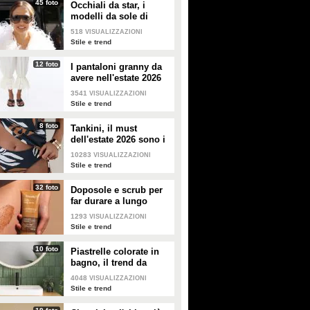
45 foto
Occhiali da star, i
modelli da sole di
tendenza per l'estate
518
VISUALIZZAZIONI
2026
Stile e trend
12 foto
I pantaloni granny da
avere nell'estate 2026
3541
VISUALIZZAZIONI
Stile e trend
8 foto
Tankini, il must
dell'estate 2026 sono i
costumi con la canotta
10283
VISUALIZZAZIONI
Stile e trend
32 foto
Doposole e scrub per
far durare a lungo
l'abbronzatura in estate
1293
VISUALIZZAZIONI
Stile e trend
10 foto
Piastrelle colorate in
bagno, il trend da
seguire in casa
4048
VISUALIZZAZIONI
Stile e trend