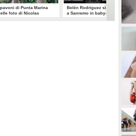
 pavoni di Punta Marina
Belén Rodriguez si prepara
elle foto di Nicolas
a Sanremo in baby-doll e
runetti: "La convivenza è
reggicalze: è lei la diva nel
ossibile, si lamentano in
video di Ossessione
ochi"
icolas Brunetti ha voluto
Sensuale, audace e femminile, il
estimoniare la vita coi pavoni di
baby-doll di pizzo nero con
unta Marina, senza allarmismi.
reggicalze scelto da Belén per il
e sue foto dell'invasione sono
video di Ossessione di Samurai Jay
tate riprese dalla stampa estera.
accende Sanremo e conquista i
fan.