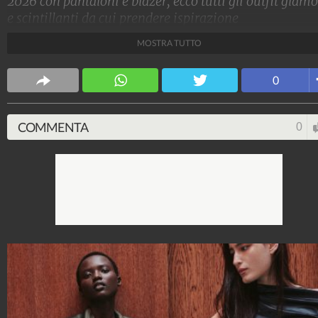
2026 con pantaloni e blazer, ecco tutti gli outfit glam
e scintillanti da cui prendere ispirazione
MOSTRA TUTTO
Stile e trend
1.515.212.780
-
1.957 video
-
138.076 foto
0
COMMENTA
0