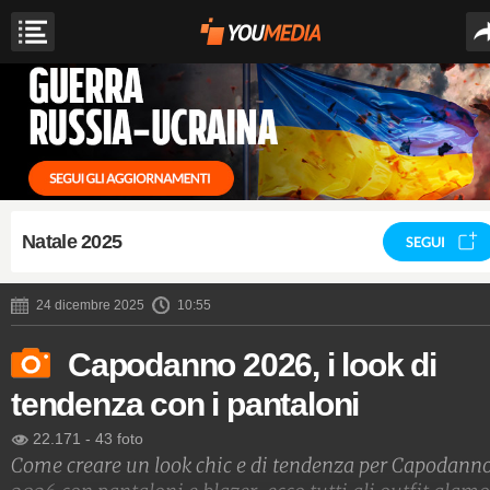
Natale 2025
SEGUI
24 dicembre 2025
10:55
Capodanno 2026, i look di
tendenza con i pantaloni
22.171
-
43 foto
Come creare un look chic e di tendenza per Capodann