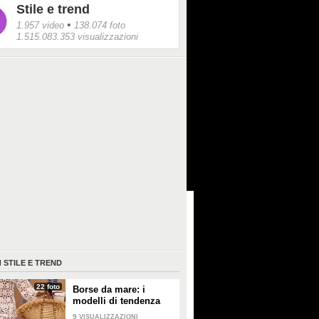
Stile e trend
•
1.957 video
138.074 foto
1.515.083.353 visualizzazioni
I
STILE E TREND
22 foto
Borse da mare: i
modelli di tendenza
per l'estate 2026
9
VISUALIZZAZIONI