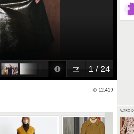
1 / 24
12.419
ALTRO D