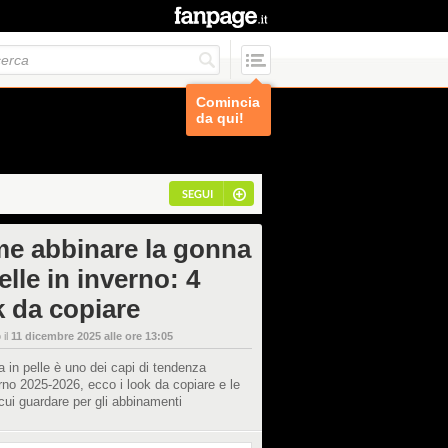
Comincia
da qui!
SEGUI
e abbinare la gonna
elle in inverno: 4
k da copiare
 il
11 dicembre 2025 alle ore 13:05
 in pelle è uno dei capi di tendenza
erno 2025-2026, ecco i look da copiare e le
cui guardare per gli abbinamenti