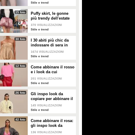
2026
Stile e trend
15 foto
Puffy skirt, le gonne
più trendy dell'estate
2026 sono quelle a
370
VISUALIZZAZIONI
palloncino
Stile e trend
30 foto
I 30 abiti più chic da
indossare di sera in
estate
1674
VISUALIZZAZIONI
Stile e trend
12 foto
Come abbinare il rosso
e i look da cui
prendere ispirazione
201
VISUALIZZAZIONI
Stile e trend
26 foto
Gli inspo look da
copiare per abbinare il
giallo
145
VISUALIZZAZIONI
Stile e trend
42 foto
Come abbinare il rosa:
gli inspo look da
copiare
136
VISUALIZZAZIONI