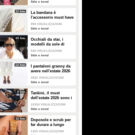
Stile e trend
11 foto
La bandana è
l'accessorio must have
dell'estate 2026: i
959
VISUALIZZAZIONI
modelli di tendenza
Stile e trend
45 foto
Occhiali da star, i
modelli da sole di
tendenza per l'estate
540
VISUALIZZAZIONI
2026
Stile e trend
12 foto
I pantaloni granny da
avere nell'estate 2026
3552
VISUALIZZAZIONI
Stile e trend
8 foto
Tankini, il must
dell'estate 2026 sono i
costumi con la canotta
10334
VISUALIZZAZIONI
Stile e trend
32 foto
Doposole e scrub per
far durare a lungo
l'abbronzatura in estate
1322
VISUALIZZAZIONI