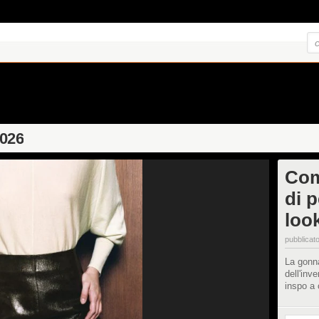
2026
Com
di p
loo
pubblicato
La gonna
dell'inv
inspo a 