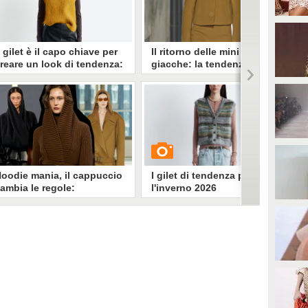
l gilet è il capo chiave per
Il ritorno delle mini
reare un look di tendenza:
giacche: la tendenza dei
0 modelli must have e gli
blazer "tagliati" in stile anni
bbinamenti più cool
'60
l gilet è il capo di tendenza del
Le giacche mini, che arrivano fino
026, perfetto per essere indossato
alla vita, stanno tornando di
n inverno nei look a strati e nei
moda nei look con tailleur
esi che precedono l'arrivo alla
coordinati ispirati agli anni '60.
rimavera. Ecco i 10 modelli più
Ecco gli outfit da cui prendere
ool e gli abbinamenti da provare
ispirazione per seguire il nuovo
trend del 2026
oodie mania, il cappuccio
I gilet di tendenza per
ambia le regole:
l'inverno 2026
'evoluzione della felpa e la
endenza che unisce
omfort e couture
o stile hoodie, fatto di abiti,
GUARDA
appotti e altri capi da cui
puntano maxi cappucci, riscrive i
odici della moda diventando il
4692
• di
Stile e trend
ust have del momento. Ecco
ome nasce la tendenza che unisce
treet style, comfort e
bbigliamento formale