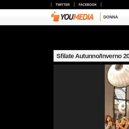
TWITTER
FACEBOOK
DONNA
Sfilate Autunno/Inverno 2