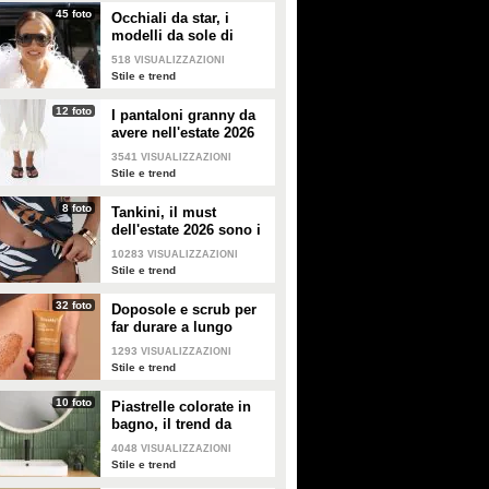
45 foto
Occhiali da star, i
modelli da sole di
tendenza per l'estate
518
VISUALIZZAZIONI
2026
Stile e trend
12 foto
I pantaloni granny da
avere nell'estate 2026
3541
VISUALIZZAZIONI
Stile e trend
8 foto
Tankini, il must
dell'estate 2026 sono i
costumi con la canotta
10283
VISUALIZZAZIONI
Stile e trend
32 foto
Doposole e scrub per
far durare a lungo
l'abbronzatura in estate
1293
VISUALIZZAZIONI
Stile e trend
10 foto
Piastrelle colorate in
bagno, il trend da
seguire in casa
4048
VISUALIZZAZIONI
Stile e trend