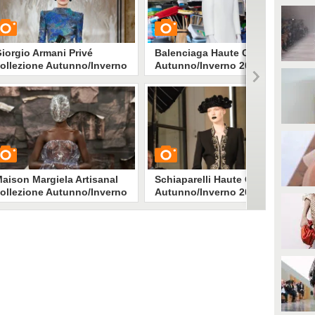
iorgio Armani Privé
Balenciaga Haute Couture
ollezione Autunno/Inverno
Autunno/Inverno 2025-2026
025-2026
UARDA
GUARDA
1954
• di
Stile e trend
15202
• di
Stile e trend
aison Margiela Artisanal
Schiaparelli Haute Couture
ollezione Autunno/Inverno
Autunno/Inverno 2025-2026
025-2026
UARDA
GUARDA
879
• di
Stile e trend
3124
• di
Stile e trend