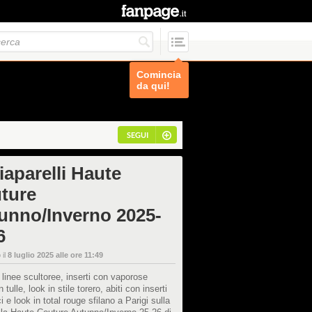
Comincia
da qui!
SEGUI
iaparelli Haute
ture
unno/Inverno 2025-
6
 il
8 luglio 2025 alle ore 11:49
linee scultoree, inserti con vaporose
 tulle, look in stile torero, abiti con inserti
ci e look in total rouge sfilano a Parigi sulla