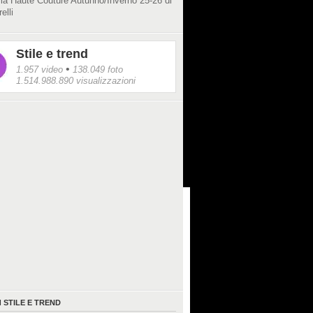
lla Haute Couture Autunno/Inverno 25-26 di
elli
Stile e trend
•
1.957 video
138.049 foto
1.514.988.890 visualizzazioni
I
STILE E TREND