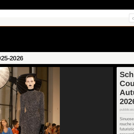
025-2026
Sch
Cou
Aut
202
pubblicato
Sinuose 
rouche in
futuristi