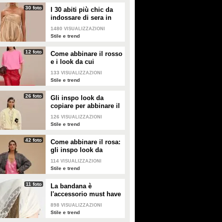
passerelle della Paris Fashion
30 foto
I 30 abiti più chic da
Week
indossare di sera in
estate
1480
VISUALIZZAZIONI
Stile e trend
12 foto
Come abbinare il rosso
e i look da cui
prendere ispirazione
133
VISUALIZZAZIONI
Stile e trend
26 foto
Gli inspo look da
copiare per abbinare il
giallo
126
VISUALIZZAZIONI
Stile e trend
42 foto
Come abbinare il rosa:
gli inspo look da
copiare
114
VISUALIZZAZIONI
Stile e trend
11 foto
La bandana è
l'accessorio must have
dell'estate 2026: i
898
VISUALIZZAZIONI
modelli di tendenza
Stile e trend