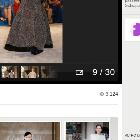
passere
Schiapar
9 / 30
3.124
ALTRO D