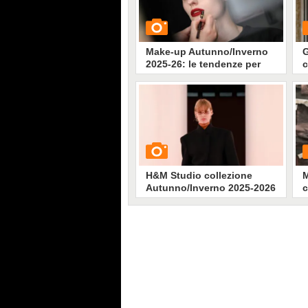
Make-up Autunno/Inverno
G
2025-26: le tendenze per
c
viso, occhi e labbra
2
GUARDA
G
3025
• di
Stile e trend
H&M Studio collezione
M
Autunno/Inverno 2025-2026
c
2
GUARDA
G
1423
• di
Stile e trend