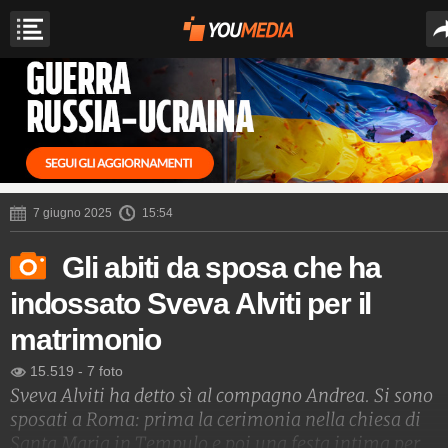
7 giugno 2025
15:54
Gli abiti da sposa che ha
indossato Sveva Alviti per il
matrimonio
15.519
-
7 foto
Sveva Alviti ha detto sì al compagno Andrea. Si sono
sposati a Roma: prima la cerimonia nella chiesa di
Santa Maria in Tempulo e poi una festa intima per