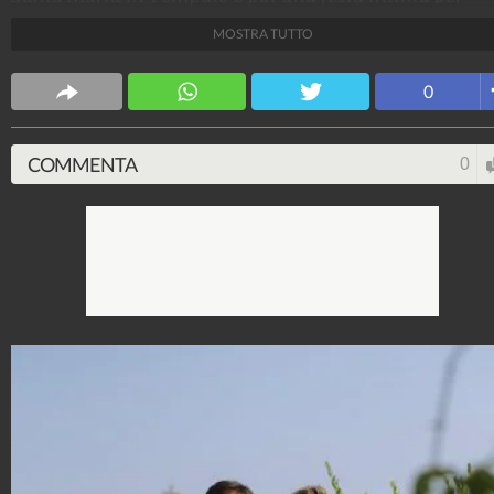
pochi amici sul rooftop del Bvlgari Hotel. La sposa nel
MOSTRA TUTTO
grande giorno ha indossato due creazioni firmate
Alberta Ferretti.
0
Stile e trend
1.515.079.659
-
1.957 video
-
138.074 foto
COMMENTA
0