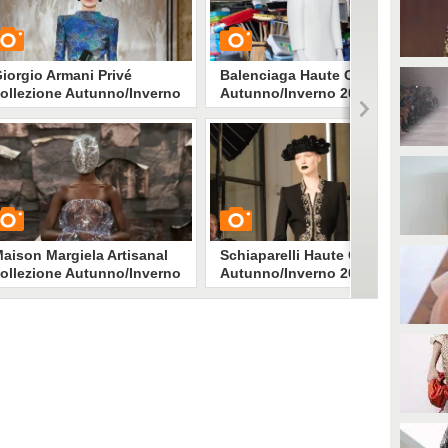
iorgio Armani Privé
Balenciaga Haute Couture
ollezione Autunno/Inverno
Autunno/Inverno 2025-2026
025-2026
UARDA
GUARDA
1955
• di
Stile e trend
15203
• di
Stile e trend
aison Margiela Artisanal
Schiaparelli Haute Couture
ollezione Autunno/Inverno
Autunno/Inverno 2025-2026
025-2026
UARDA
GUARDA
879
• di
Stile e trend
3127
• di
Stile e trend