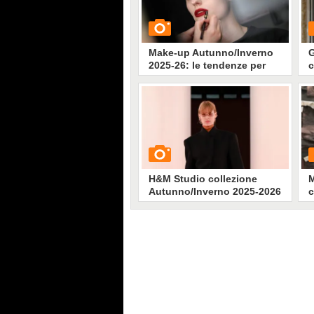
Make-up Autunno/Inverno
G
2025-26: le tendenze per
c
viso, occhi e labbra
2
GUARDA
G
3027
• di
Stile e trend
H&M Studio collezione
M
Autunno/Inverno 2025-2026
c
2
GUARDA
G
1423
• di
Stile e trend