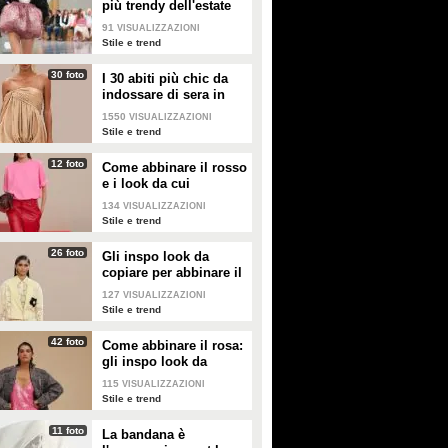
più trendy dell'estate
passerelle della Paris Fashion
2026 sono quelle a
Week
91
VISUALIZZAZIONI
palloncino
Stile e trend
30 foto
I 30 abiti più chic da
indossare di sera in
estate
1550
VISUALIZZAZIONI
Stile e trend
12 foto
Come abbinare il rosso
e i look da cui
prendere ispirazione
134
VISUALIZZAZIONI
Stile e trend
26 foto
Gli inspo look da
copiare per abbinare il
giallo
127
VISUALIZZAZIONI
Stile e trend
42 foto
Come abbinare il rosa:
gli inspo look da
copiare
115
VISUALIZZAZIONI
Stile e trend
11 foto
La bandana è