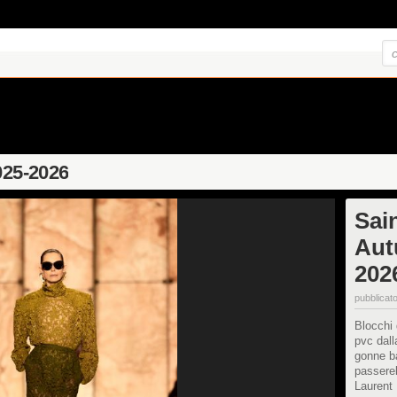
025-2026
Sai
Aut
202
pubblicato
Blocchi 
pvc dall
gonne ba
passerel
Laurent