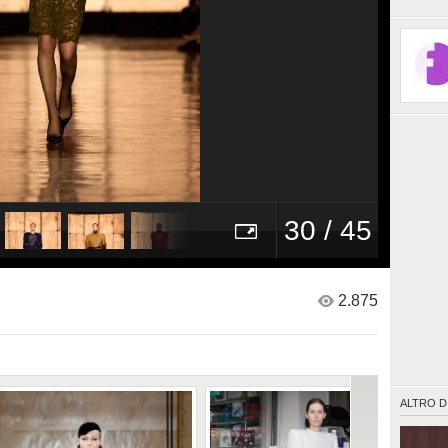
30 / 45
2.875
ALTRO D