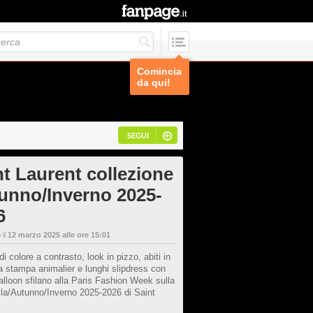
Comincia
da qui!
SEGUI
nt Laurent collezione
unno/Inverno 2025-
6
 il
12 marzo 2025 alle ore 15:01
di colore a contrasto, look in pizzo, abiti in
a stampa animalier e lunghi slipdress con
lloon sfilano alla Paris Fashion Week sulla
la/Autunno/Inverno 2025-2026 di Saint