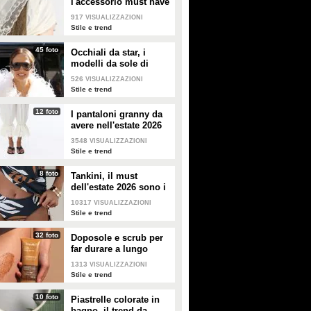
l'accessorio must have
dell'estate 2026: i
917
VISUALIZZAZIONI
modelli di tendenza
Stile e trend
45 foto
Occhiali da star, i
modelli da sole di
tendenza per l'estate
526
VISUALIZZAZIONI
2026
Stile e trend
12 foto
I pantaloni granny da
avere nell'estate 2026
3548
VISUALIZZAZIONI
Stile e trend
8 foto
Tankini, il must
dell'estate 2026 sono i
costumi con la canotta
10317
VISUALIZZAZIONI
Stile e trend
32 foto
Doposole e scrub per
far durare a lungo
l'abbronzatura in estate
1313
VISUALIZZAZIONI
Stile e trend
10 foto
Piastrelle colorate in
bagno, il trend da