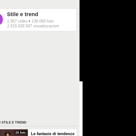
Stile e trend
•
1.957 video
138.069 foto
1.515.028.507 visualizzazioni
I
STILE E TREND
26 foto
Le fantasie di tendenze