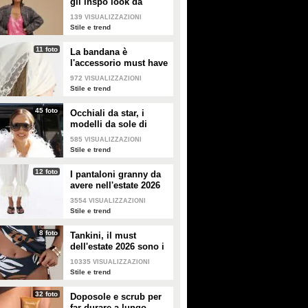
gli inspo look da
copiare
139
VISUALIZZAZIONI
Stile e trend
11 foto
La bandana è
l'accessorio must have
dell'estate 2026: i
972
VISUALIZZAZIONI
modelli di tendenza
Stile e trend
45 foto
Occhiali da star, i
modelli da sole di
tendenza per l'estate
585
VISUALIZZAZIONI
2026
Stile e trend
12 foto
I pantaloni granny da
avere nell'estate 2026
3554
VISUALIZZAZIONI
Stile e trend
8 foto
Tankini, il must
dell'estate 2026 sono i
costumi con la canotta
10335
VISUALIZZAZIONI
Stile e trend
32 foto
Doposole e scrub per
far durare a lungo