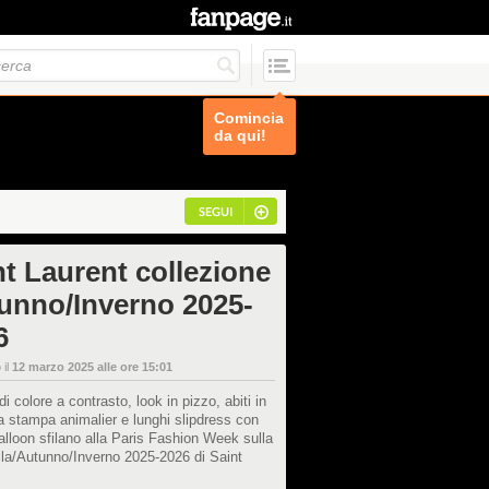
Comincia
da qui!
SEGUI
nt Laurent collezione
unno/Inverno 2025-
6
 il
12 marzo 2025 alle ore 15:01
di colore a contrasto, look in pizzo, abiti in
a stampa animalier e lunghi slipdress con
lloon sfilano alla Paris Fashion Week sulla
la/Autunno/Inverno 2025-2026 di Saint