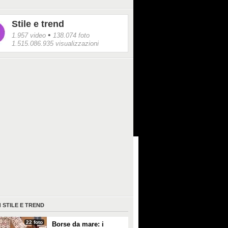
Stile e trend
•
1.957 video
138.074 foto
1.515.086.935 visualizzazioni
I
STILE E TREND
22 foto
Borse da mare: i