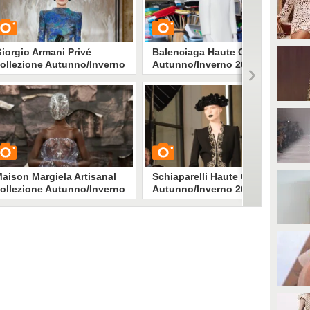
iorgio Armani Privé
Balenciaga Haute Couture
ollezione Autunno/Inverno
Autunno/Inverno 2025-2026
025-2026
UARDA
GUARDA
1955
• di
Stile e trend
15205
• di
Stile e trend
aison Margiela Artisanal
Schiaparelli Haute Couture
ollezione Autunno/Inverno
Autunno/Inverno 2025-2026
025-2026
UARDA
GUARDA
879
• di
Stile e trend
3128
• di
Stile e trend