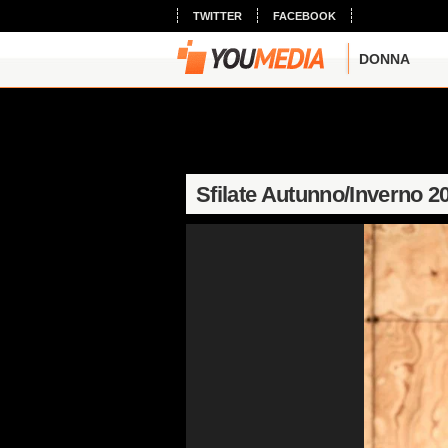
TWITTER
FACEBOOK
DONNA
Sfilate Autunno/Inverno 2