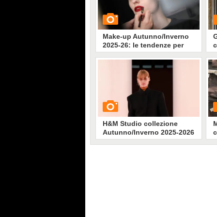
Make-up Autunno/Inverno
G
2025-26: le tendenze per
c
viso, occhi e labbra
2
GUARDA
G
3028
• di
Stile e trend
H&M Studio collezione
M
Autunno/Inverno 2025-2026
c
2
GUARDA
G
1423
• di
Stile e trend