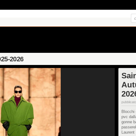
025-2026
Sai
Aut
202
pubblicato
Blocchi 
pvc dall
gonne ba
passerel
Laurent