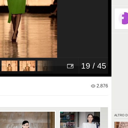
19 / 45
2.876
ALTRO D