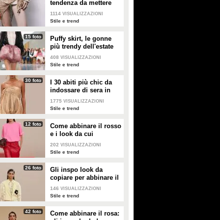
tendenza da mettere
passerelle della Paris Fashion
nella valigia dell'estate
Week
1114
VISUALIZZAZIONI
2026
Stile e trend
15 foto
Puffy skirt, le gonne
più trendy dell'estate
2026 sono quelle a
408
VISUALIZZAZIONI
palloncino
Stile e trend
30 foto
I 30 abiti più chic da
indossare di sera in
estate
1775
VISUALIZZAZIONI
Stile e trend
12 foto
Come abbinare il rosso
e i look da cui
prendere ispirazione
202
VISUALIZZAZIONI
Stile e trend
26 foto
Gli inspo look da
copiare per abbinare il
giallo
146
VISUALIZZAZIONI
Stile e trend
42 foto
Come abbinare il rosa: