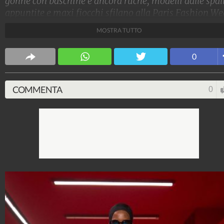
gonne con baschine e ancora ruche, modelli dalle spal
appuntite e maxi fiocchi sfilano alla Paris Fashion We
sulla passerella Autunno/Inverno 2025-2026 di
MOSTRA TUTTO
Valentino
Stile e trend
0
1.515.200.494
-
1.957 video
-
138.074 foto
COMMENTA
0