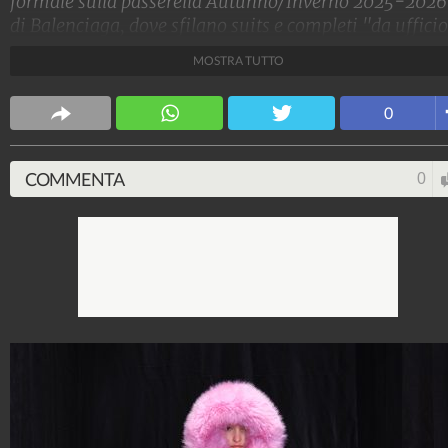
formale sulla passerella Autunno/Inverno 2025-2026
di Balenciaga, dove sfilano suits e completi "da uffici
alternati a tute in acetato e lunghi abiti che sembrano
MOSTRA TUTTO
un costume olimpionico con maxi strascico.
Stile e trend
0
1.515.111.072
-
1.957 video
-
138.074 foto
COMMENTA
0