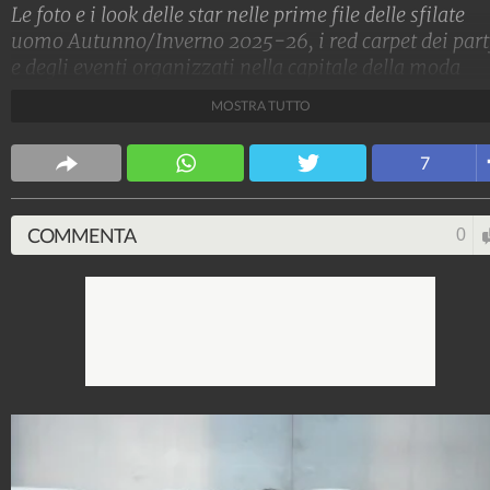
Le foto e i look delle star nelle prime file delle sfilate
uomo Autunno/Inverno 2025-26, i red carpet dei part
e degli eventi organizzati nella capitale della moda
italiana.
MOSTRA TUTTO
Stile e trend
7
1.515.312.746
-
1.957 video
-
138.080 foto
COMMENTA
0