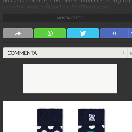
non ama dolciumi, cioccolato e caramelle? Ecco più di
100 idee regalo originali per l'Epifania 2025
MOSTRA TUTTO
Stile e trend
1.515.199.005
-
1.957 video
-
138.074 foto
0
COMMENTA
0