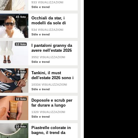
dell'estate 2026: i
933
VISUALIZZAZIONI
modelli di tendenza
Stile e trend
45 foto
Occhiali da star, i
modelli da sole di
tendenza per l'estate
534
VISUALIZZAZIONI
2026
Stile e trend
12 foto
I pantaloni granny da
avere nell'estate 2026
3552
VISUALIZZAZIONI
Stile e trend
8 foto
Tankini, il must
dell'estate 2026 sono i
costumi con la canotta
10334
VISUALIZZAZIONI
Stile e trend
32 foto
Doposole e scrub per
far durare a lungo
l'abbronzatura in estate
1320
VISUALIZZAZIONI
Stile e trend
10 foto
Piastrelle colorate in
bagno, il trend da
seguire in casa