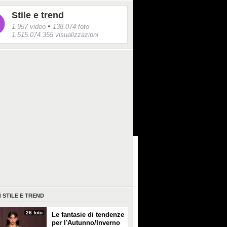
Stile e trend
•
1.957 video
138.074 foto
1.515.074.355 visualizzazioni
I
STILE E TREND
26 foto
Le fantasie di tendenze
per l'Autunno/Inverno