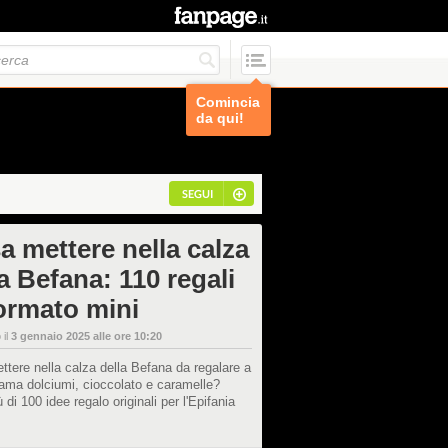
Comincia
da qui!
SEGUI
a mettere nella calza
a Befana: 110 regali
formato mini
 il
3 gennaio 2025 alle ore 10:20
tere nella calza della Befana da regalare a
ama dolciumi, cioccolato e caramelle?
 di 100 idee regalo originali per l'Epifania