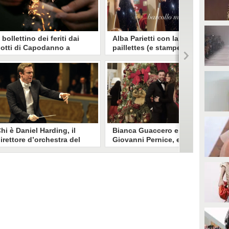
l bollettino dei feriti dai
Alba Parietti con la tuta di
otti di Capodanno a
paillettes (e stampelle) a
oma: 16enne perde due
Capodanno: "Barcollo ma
ita, 58enne una mano
non mollo"
 Roma nei festeggiamenti di
Incidente sulle piste da sci per
apodanno un 19enne è rimasto
Alba Parietti, poco prima di
erito a volto, addome e torace e
Capodanno. Uscita dall'ospedale,
n 58enne ad una mano a seguito
ha potuto festeggiare col
ell'esplosione di botti e fuochi
compagno e gli amici.
'artificio. In provincia di Latina
n 16enne ha perso due dita.
hi è Daniel Harding, il
Bianca Guaccero e
irettore d’orchestra del
Giovanni Pernice, elegante
oncerto di Capodanno di
look coordinato per dare il
enezia 2025
benvenuto al 2025
aniel Harding dirigerà per la
Bianca Guaccero e Giovanni
uarta volta il Concerto di
Pernice hanno festeggiato
apodanno di Venezia 2025. Ecco
Capodanno insieme a Londra,
hi è il direttore d'orchestra
elegantemente vestiti in abiti da
ritannico.
sera.