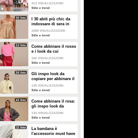
2026 sono quelle a
313
VISUALIZZAZIONI
palloncino
Stile e trend
30 foto
I 30 abiti più chic da
indossare di sera in
estate
1589
VISUALIZZAZIONI
Stile e trend
12 foto
Come abbinare il rosso
e i look da cui
prendere ispirazione
182
VISUALIZZAZIONI
Stile e trend
26 foto
Gli inspo look da
copiare per abbinare il
giallo
135
VISUALIZZAZIONI
Stile e trend
42 foto
Come abbinare il rosa:
gli inspo look da
copiare
133
VISUALIZZAZIONI
Stile e trend
11 foto
La bandana è
l'accessorio must have