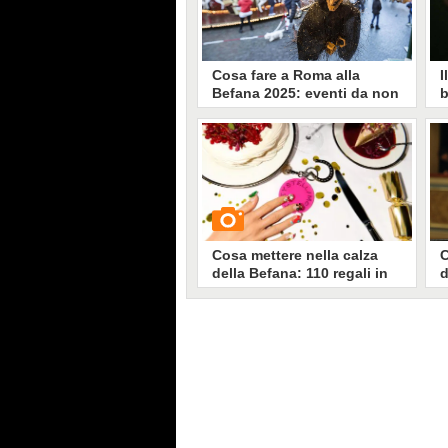
Cosa fare a Roma alla
I
Befana 2025: eventi da non
b
perdere il 6 gennaio per
R
l'Epifania
d
Abbiamo selezionato una serie di
A
cose da fare il 6 gennaio 2025,
C
festa dell'Epifania. Ecco alcune
f
delle iniziative più belle da non
u
perdere per adulti e bambini, per
d
festeggiare la Befana a Roma.
d
u
Cosa mettere nella calza
C
della Befana: 110 regali in
d
formato mini
c
V
D
GUARDA
q
C
c
18451
• di
Stile e trend
b