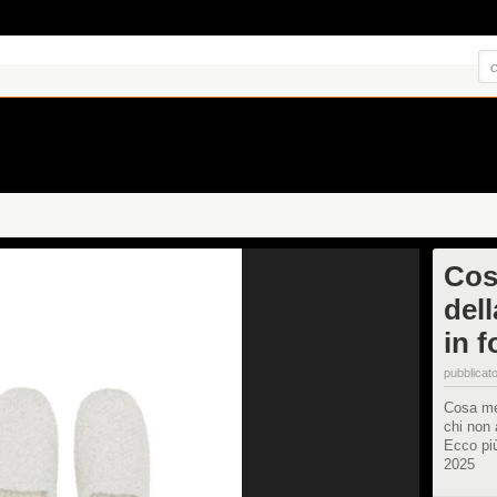
Cos
dell
in 
pubblicato
Cosa met
chi non 
Ecco più
2025