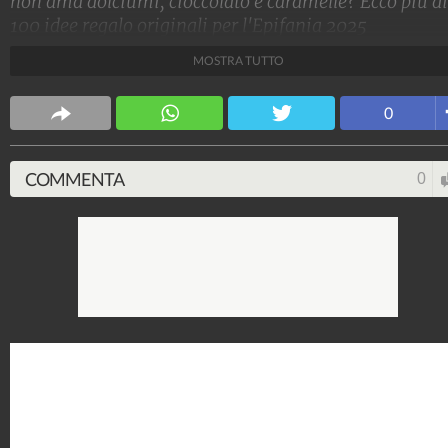
non ama dolciumi, cioccolato e caramelle? Ecco più di
100 idee regalo originali per l'Epifania 2025
MOSTRA TUTTO
Stile e trend
1.515.042.192
-
1.957 video
-
138.069 foto
0
COMMENTA
0