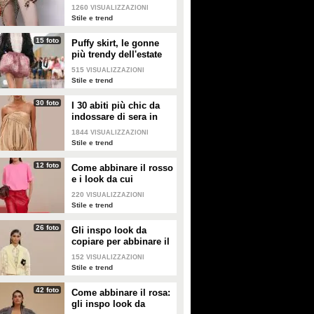
nella valigia dell'estate
1260
VISUALIZZAZIONI
2026
Stile e trend
15 foto
Puffy skirt, le gonne
più trendy dell'estate
2026 sono quelle a
515
VISUALIZZAZIONI
palloncino
Stile e trend
30 foto
I 30 abiti più chic da
indossare di sera in
estate
1844
VISUALIZZAZIONI
Stile e trend
12 foto
Come abbinare il rosso
e i look da cui
prendere ispirazione
220
VISUALIZZAZIONI
Stile e trend
26 foto
Gli inspo look da
copiare per abbinare il
giallo
152
VISUALIZZAZIONI
Stile e trend
42 foto
Come abbinare il rosa:
gli inspo look da