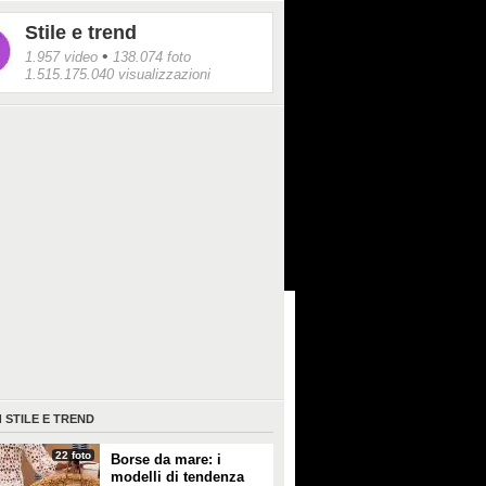
Stile e trend
•
1.957 video
138.074 foto
1.515.175.040 visualizzazioni
I
STILE E TREND
22 foto
Borse da mare: i
modelli di tendenza