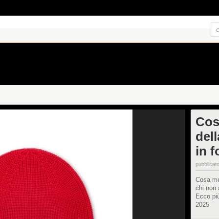
Cos
dell
in 
pubblicato
Cosa met
chi non 
Ecco più
2025