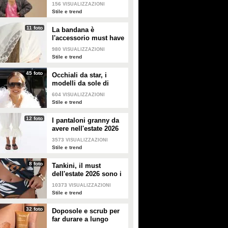
copiare
156
VISUALIZZAZIONI
Stile e trend
11 foto
La bandana è
l'accessorio must have
dell'estate 2026: i
980
VISUALIZZAZIONI
modelli di tendenza
Stile e trend
45 foto
Occhiali da star, i
modelli da sole di
tendenza per l'estate
604
VISUALIZZAZIONI
2026
Stile e trend
12 foto
I pantaloni granny da
avere nell'estate 2026
3573
VISUALIZZAZIONI
Stile e trend
8 foto
Tankini, il must
dell'estate 2026 sono i
costumi con la canotta
10373
VISUALIZZAZIONI
Stile e trend
32 foto
Doposole e scrub per
far durare a lungo
l'abbronzatura in estate