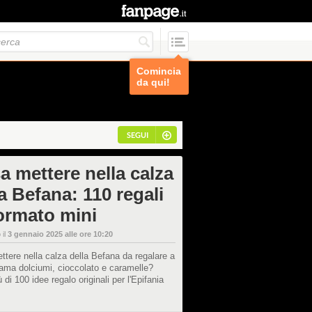
Comincia
da qui!
SEGUI
a mettere nella calza
a Befana: 110 regali
formato mini
 il
3 gennaio 2025 alle ore 10:20
tere nella calza della Befana da regalare a
ama dolciumi, cioccolato e caramelle?
 di 100 idee regalo originali per l'Epifania