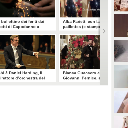
l bollettino dei feriti dai
Alba Parietti con la tuta di
otti di Capodanno a
paillettes (e stampelle) a
oma: 16enne perde due
Capodanno: "Barcollo ma
ita, 58enne una mano
non mollo"
 Roma nei festeggiamenti di
Incidente sulle piste da sci per
apodanno un 19enne è rimasto
Alba Parietti, poco prima di
erito a volto, addome e torace e
Capodanno. Uscita dall'ospedale,
n 58enne ad una mano a seguito
ha potuto festeggiare col
ell'esplosione di botti e fuochi
compagno e gli amici.
'artificio. In provincia di Latina
n 16enne ha perso due dita.
hi è Daniel Harding, il
Bianca Guaccero e
irettore d’orchestra del
Giovanni Pernice, elegante
oncerto di Capodanno di
look coordinato per dare il
enezia 2025
benvenuto al 2025
aniel Harding dirigerà per la
Bianca Guaccero e Giovanni
uarta volta il Concerto di
Pernice hanno festeggiato
apodanno di Venezia 2025. Ecco
Capodanno insieme a Londra,
hi è il direttore d'orchestra
elegantemente vestiti in abiti da
ritannico.
sera.