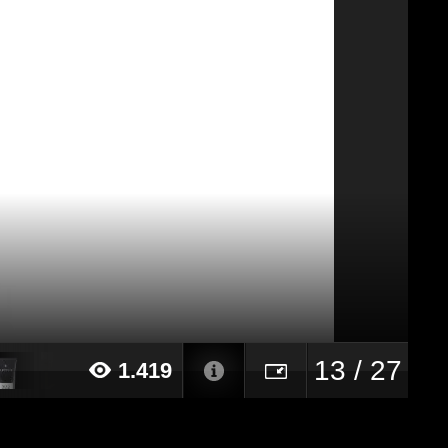
13 / 27
1.419
24 alle ore 14:04