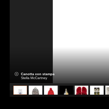
Canotta con stampa
Stella McCartney
caricato da
Stile e trend