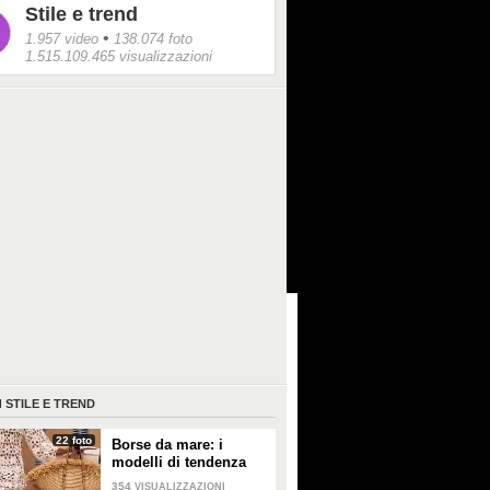
Stile e trend
•
1.957 video
138.074 foto
1.515.109.465 visualizzazioni
I
STILE E TREND
22 foto
Borse da mare: i
modelli di tendenza
per l'estate 2026
354
VISUALIZZAZIONI