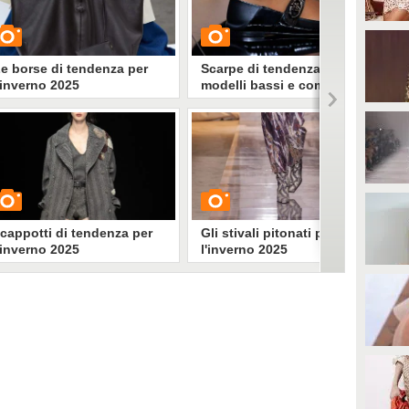
e borse di tendenza per
Scarpe di tendenza: i
'inverno 2025
modelli bassi e comodi per
l'inverno 2025
UARDA
GUARDA
34589
• di
Stile e trend
3558
• di
Stile e trend
 cappotti di tendenza per
Gli stivali pitonati per
'inverno 2025
l'inverno 2025
UARDA
GUARDA
21639
• di
Stile e trend
11271
• di
Stile e trend