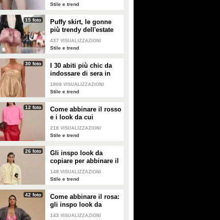
2026
Stile e trend
15 foto
Puffy skirt, le gonne
più trendy dell'estate
2026 sono quelle a
437
VISUALIZZAZIONI
palloncino
Stile e trend
30 foto
I 30 abiti più chic da
indossare di sera in
estate
1808
VISUALIZZAZIONI
Stile e trend
12 foto
Come abbinare il rosso
e i look da cui
prendere ispirazione
218
VISUALIZZAZIONI
Stile e trend
26 foto
Gli inspo look da
copiare per abbinare il
giallo
148
VISUALIZZAZIONI
Stile e trend
42 foto
Come abbinare il rosa:
gli inspo look da
copiare
143
VISUALIZZAZIONI