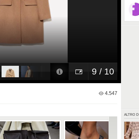
9 / 10
4.547
ALTRO D