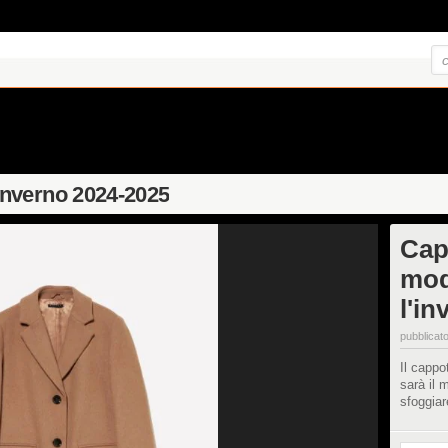
nverno 2024-2025
Cap
mod
l'i
pubblicato
Il cappo
sarà il 
sfoggiar