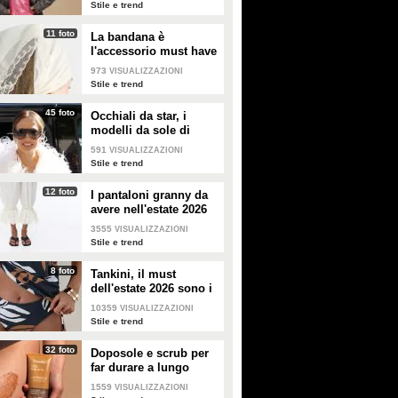
Stile e trend
11 foto
La bandana è
l'accessorio must have
dell'estate 2026: i
973
VISUALIZZAZIONI
modelli di tendenza
Stile e trend
45 foto
Occhiali da star, i
modelli da sole di
tendenza per l'estate
591
VISUALIZZAZIONI
2026
Stile e trend
12 foto
I pantaloni granny da
avere nell'estate 2026
3555
VISUALIZZAZIONI
Stile e trend
8 foto
Tankini, il must
dell'estate 2026 sono i
costumi con la canotta
10359
VISUALIZZAZIONI
Stile e trend
32 foto
Doposole e scrub per
far durare a lungo
l'abbronzatura in estate
1559
VISUALIZZAZIONI