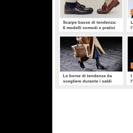
Scarpe basse di tendenza:
L
6 modelli comodi e pratici
l
per l'inverno 2025
Dalle ballerine "allacciate" ai
combat boots, passando per
sneaker flatform e mocassini, ecco
G
tutte le scarpe basse e comode di
tendenza per l'inverno 2025
Le borse di tendenza da
I
scegliere durante i saldi
l
invernali (che indosseremo
per tutto il 2025)
Quali sono i colori e le forme di
G
tendenza per le borse dell'inverno
2025? Dalle bag in lana a quelle
burgundy, passando per i modelli
a fagiolo e le shopping bag maxi,
ecco la guida con i trend di
stagione per scegliere gli accessori
su cui puntare durante i saldi