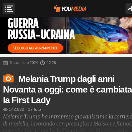
6 novembre 2024
12:28
Melania Trump dagli anni
Novanta a oggi: come è cambiata
la First Lady
142.520
-
17 foto
Melania Trump ha intrapreso giovanissima la carrier
di modella, lavorando con prestigiose Maison e famos
agenzie, tra cui anche la Trump Model Management.