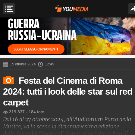
15 ottobre 2024
12:49
Festa del Cinema di Roma
2024: tutti i look delle star sul red
carpet
319.837
-
184 foto
Dal 16 al 27 ottobre 2024, all’Auditorium Parco della
Musica, va in scena la diciannovesima edizione
della Festa del Cinema di Roma, ecco tutte le foto di