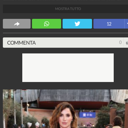
attrici e attori e gli abiti della star che sfilano sul red
MOSTRA TUTTO
carpet.
Stile e trend
12
1.515.190.004
-
1.957 video
-
138.074 foto
COMMENTA
0