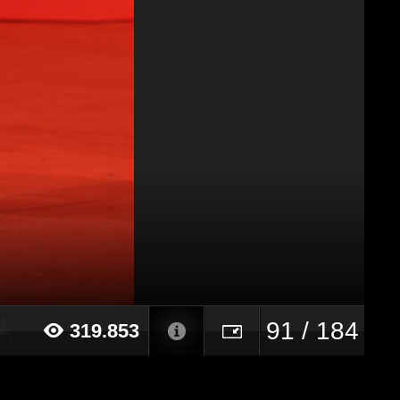
91 / 184
319.853
024 alle ore 12:45