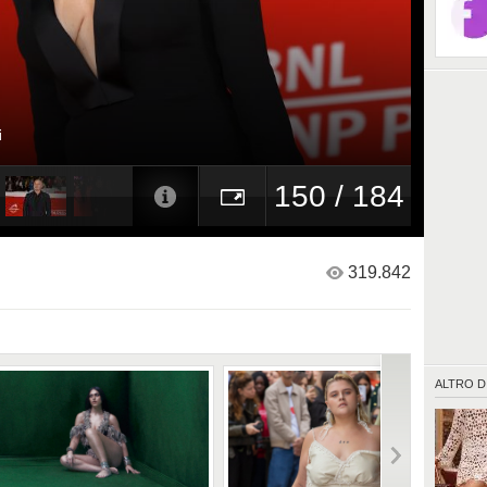
i
150 / 184
319.842
ALTRO D