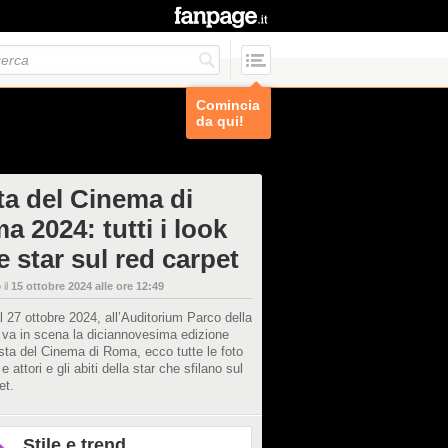
Comincia
da qui!
ta del Cinema di
 2024: tutti i look
e star sul red carpet
 il
15 ottobre 2024 alle ore 12:49
l 27 ottobre 2024, all’Auditorium Parco della
 va in scena la diciannovesima edizione
sta del Cinema di Roma, ecco tutte le foto
i e attori e gli abiti della star che sfilano sul
et.
Stile e trend