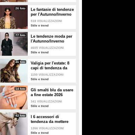
Mahmood debutta a
Le foto ritoccate di Valeria
26 foto
Le fantasie di tendenze
Sanremo 2025 con gli
Marini con Bocelli
per l'Autunno/Inverno
occhiali: tutti i look per la
diventano virali: come
2026-2027
518
VISUALIZZAZIONI
serata delle cover
appare la showgirl negli
Stile e trend
originali
Mahmood è il co-conduttore della
Su X in queste ore è circolato un
77 foto
quarta serata del Festival di
Le tendenze moda per
post Instagram di Valeria Marini
Sanremo, dedicata a cover e
che racchiude alcune foto della
l'Autunno/Inverno
duetti. Ecco i look scelti per il
showgirl alla presentazione del
2026-2027
4605
VISUALIZZAZIONI
palco dell'Ariston.
docufilm di Andrea Bocelli
Stile e trend
presentato alla Festa del Cinema
di Roma. Gli utenti hanno notato
46 foto
Valigia per l'estate: 8
l'abuso di ritocchi che hanno di
capi di tendenza da
fatto stravolto gli scatti: ecco come
sono le foto originali.
portare in vacanza
1150
VISUALIZZAZIONI
Stile e trend
14 foto
Gli smalti blu da usare
a fine estate 2026
341
VISUALIZZAZIONI
Stile e trend
42 foto
I 6 accessori di
tendenza da mettere
nella valigia dell'estate
1266
VISUALIZZAZIONI
2026
Stile e trend