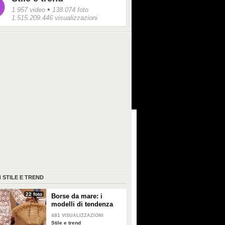
•
1.957 video
138.074 foto
1.515.209.446 visualizzazioni
I
STILE E TREND
22 foto
Borse da mare: i
modelli di tendenza
per l'estate 2026
481
VISUALIZZAZIONI
Stile e trend