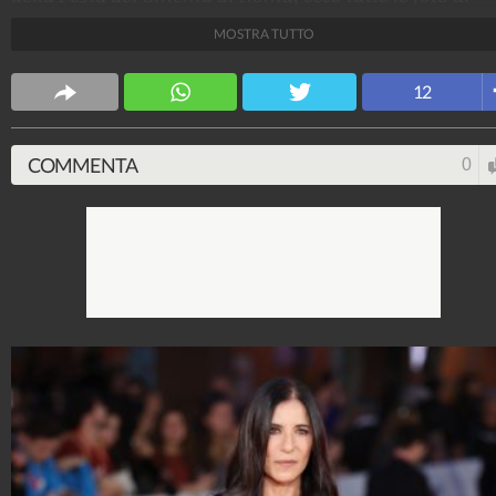
attrici e attori e gli abiti della star che sfilano sul red
MOSTRA TUTTO
carpet.
Stile e trend
12
1.515.221.004
-
1.957 video
-
138.077 foto
COMMENTA
0