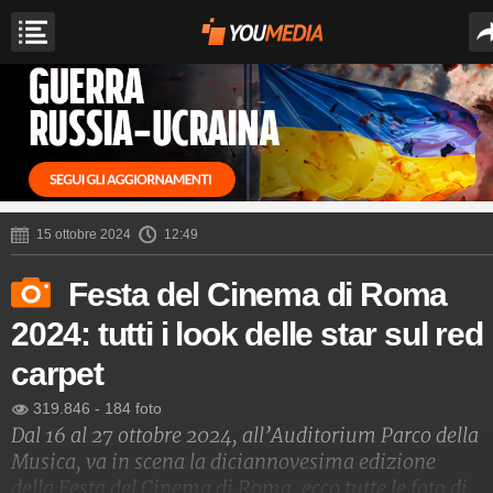
15 ottobre 2024
12:49
Festa del Cinema di Roma
2024: tutti i look delle star sul red
carpet
319.846
-
184 foto
Dal 16 al 27 ottobre 2024, all’Auditorium Parco della
Musica, va in scena la diciannovesima edizione
della Festa del Cinema di Roma, ecco tutte le foto di