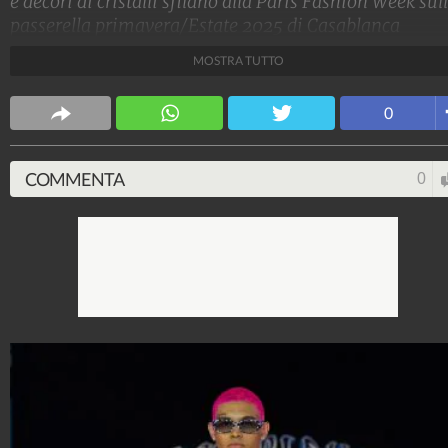
e decori di cristalli sfilano alla Paris Fashion Week sul
passerella primavera/Estate 2025 di Casablanca
MOSTRA TUTTO
Stile e trend
1.515.135.474
-
1.957 video
-
138.074 foto
0
COMMENTA
0