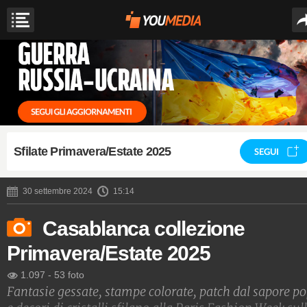
Sfilate Primavera/Estate 2025
SEGUI
30 settembre 2024
15:14
Casablanca collezione
Primavera/Estate 2025
1.097
-
53 foto
Fantasie gessate, stampe colorate, patch dal sapore p