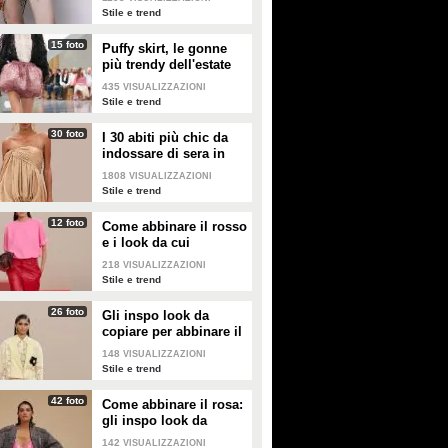
2026
Stile e trend
15 foto
Puffy skirt, le gonne
più trendy dell'estate
2026 sono quelle a
435
VISUALIZZAZIONI
palloncino
Stile e trend
30 foto
I 30 abiti più chic da
indossare di sera in
estate
1808
VISUALIZZAZIONI
Stile e trend
12 foto
Come abbinare il rosso
e i look da cui
prendere ispirazione
218
VISUALIZZAZIONI
Stile e trend
26 foto
Gli inspo look da
copiare per abbinare il
giallo
148
VISUALIZZAZIONI
Stile e trend
42 foto
Come abbinare il rosa:
gli inspo look da
copiare
142
VISUALIZZAZIONI