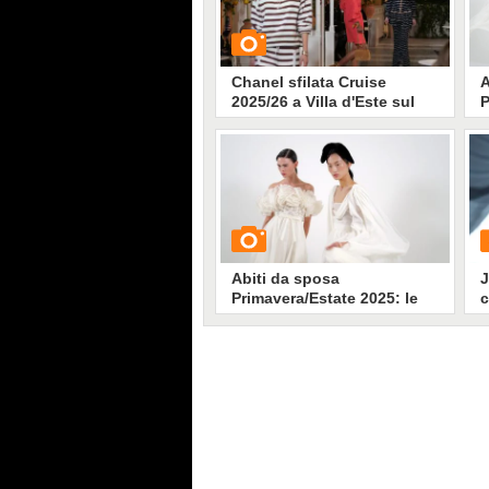
Chanel sfilata Cruise
A
2025/26 a Villa d'Este sul
P
lago di Como
i
s
P
Q
GUARDA
l
l
A
7140
• di
Stile e trend
p
C
p
Abiti da sposa
J
Primavera/Estate 2025: le
c
ispirazioni dalle sfilate
P
couture di Parigi
GUARDA
G
6479
• di
Stile e trend