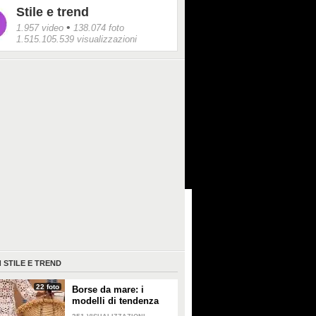
Stile e trend
•
1.957 video
138.074 foto
1.515.105.539 visualizzazioni
I
STILE E TREND
22 foto
Borse da mare: i
modelli di tendenza
per l'estate 2026