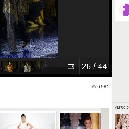
26 / 44
6.984
ALTRO D