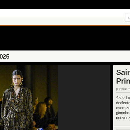
2025
Sai
Pri
pubblicato
Saint La
dedicata
oversize
giacche 
convenz