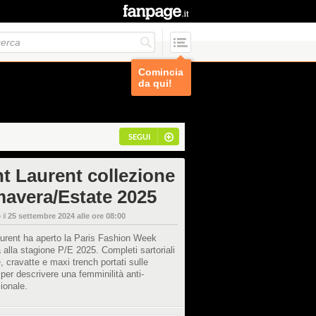
Comincia
da qui!
SEGUI
nt Laurent collezione
mavera/Estate 2025
 il
25 settembre 2024 alle ore 08:00
urent ha aperto la Paris Fashion Week
 alla stagione P/E 2025. Completi sartoriali
, cravatte e maxi trench portati sulle
per descrivere una femminilità anti-
ionale.