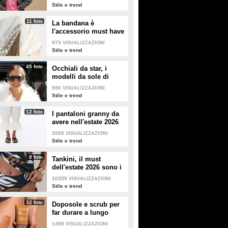
Stile e trend
11 foto
La bandana è
l'accessorio must have
dell'estate 2026: i
973
VISUALIZZAZIONI
modelli di tendenza
Stile e trend
45 foto
Occhiali da star, i
modelli da sole di
tendenza per l'estate
590
VISUALIZZAZIONI
2026
Stile e trend
12 foto
I pantaloni granny da
avere nell'estate 2026
3555
VISUALIZZAZIONI
Stile e trend
8 foto
Tankini, il must
dell'estate 2026 sono i
costumi con la canotta
10359
VISUALIZZAZIONI
Stile e trend
32 foto
Doposole e scrub per
far durare a lungo
l'abbronzatura in estate
1498
VISUALIZZAZIONI