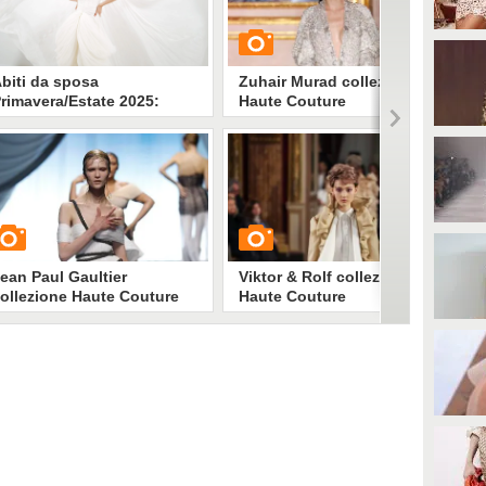
biti da sposa
Zuhair Murad collezione
rimavera/Estate 2025:
Haute Couture
spirazioni e tendenze dalle
Primavera/Estate 2025
filate Haute Couture di
arigi
uali sono le tendenze sposa per
GUARDA
a Primavera/Estate 2025? Quali i
ook perfetti per il matrimonio?
bbiamo raccolto gli abiti bianchi
3077
• di
Stile e trend
iù belli dalle sfilate Haute
outure di Parigi a cui ispirarsi
er scegliere il vestito da sposa
ean Paul Gaultier
Viktor & Rolf collezione
ollezione Haute Couture
Haute Couture
rimavera/Estate 2025
Primavera/Estate 2025
UARDA
GUARDA
2728
• di
Stile e trend
1360
• di
Stile e trend