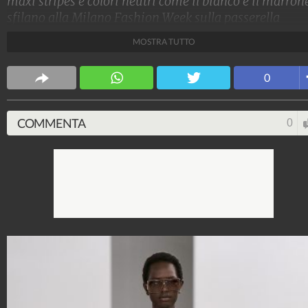
maxi stripes e colori neutri come il bianco e il marron
sfilano alla Milano Fashion Week sulla passerella
Primavera/Estate 2025 di Max Mara.
MOSTRA TUTTO
Stile e trend
0
1.515.103.584
-
1.957 video
-
138.074 foto
COMMENTA
0