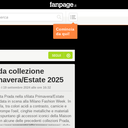
Comincia
da qui!
SEGUI
da collezione
mavera/Estate 2025
 il
19 settembre 2024 alle ore 16:32
ta Prada nella sfilata Primavera/Estate
data in scena alla Milano Fashion Week. In
la, tra colori acidi a contrasto, camicie e
trompe l'oeil, cinghie metalliche e materiali
, spuntano gli accessori iconici della Maison
in alcune delle precedenti collezioni Prada,
ry jane gommate alle scarpe origami, dalle