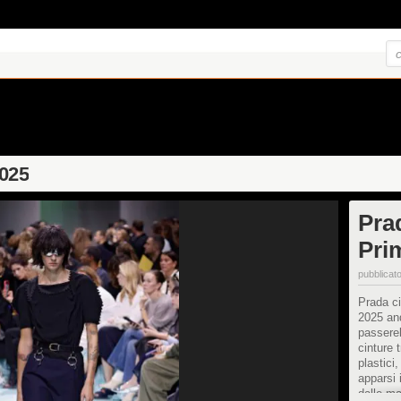
2025
Pra
Pri
pubblicato
Prada ci
2025 an
passerel
cinture 
plastici
apparsi 
dalle ma