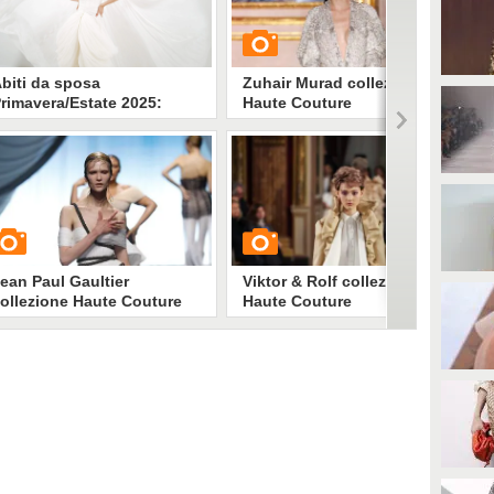
biti da sposa
Zuhair Murad collezione
rimavera/Estate 2025:
Haute Couture
spirazioni e tendenze dalle
Primavera/Estate 2025
filate Haute Couture di
arigi
uali sono le tendenze sposa per
GUARDA
a Primavera/Estate 2025? Quali i
ook perfetti per il matrimonio?
bbiamo raccolto gli abiti bianchi
3077
• di
Stile e trend
iù belli dalle sfilate Haute
outure di Parigi a cui ispirarsi
er scegliere il vestito da sposa
ean Paul Gaultier
Viktor & Rolf collezione
ollezione Haute Couture
Haute Couture
rimavera/Estate 2025
Primavera/Estate 2025
UARDA
GUARDA
2728
• di
Stile e trend
1360
• di
Stile e trend