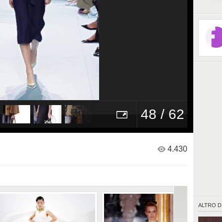
stringat
che semb
48 / 62
4.430
ALTRO D