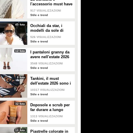
l'accessorio must have
dell'estate 2026: i
917
VISUALIZZAZIONI
modelli di tendenza
Stile e trend
45 foto
Occhiali da star, i
modelli da sole di
tendenza per l'estate
526
VISUALIZZAZIONI
2026
Stile e trend
12 foto
I pantaloni granny da
avere nell'estate 2026
3548
VISUALIZZAZIONI
Stile e trend
8 foto
Tankini, il must
dell'estate 2026 sono i
costumi con la canotta
10317
VISUALIZZAZIONI
Stile e trend
32 foto
Doposole e scrub per
far durare a lungo
l'abbronzatura in estate
1313
VISUALIZZAZIONI
Stile e trend
10 foto
Piastrelle colorate in