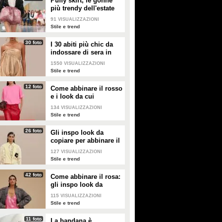
Puffy skirt, le gonne
più trendy dell'estate
2026 sono quelle a
91
VISUALIZZAZIONI
palloncino
Stile e trend
30 foto
I 30 abiti più chic da
indossare di sera in
estate
1550
VISUALIZZAZIONI
Stile e trend
12 foto
Come abbinare il rosso
e i look da cui
prendere ispirazione
134
VISUALIZZAZIONI
Stile e trend
26 foto
Gli inspo look da
copiare per abbinare il
giallo
127
VISUALIZZAZIONI
Stile e trend
42 foto
Come abbinare il rosa:
gli inspo look da
copiare
115
VISUALIZZAZIONI
Stile e trend
11 foto
La bandana è