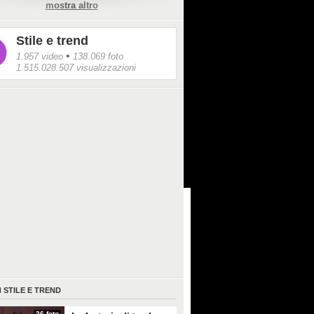
mostra altro
e con zeppa in rafia ai sandali con inserti
rano fuoriuscire dal tacco.
Stile e trend
•
1.957 video
138.069 foto
1.515.028.507 visualizzazioni
I
STILE E TREND
26 foto