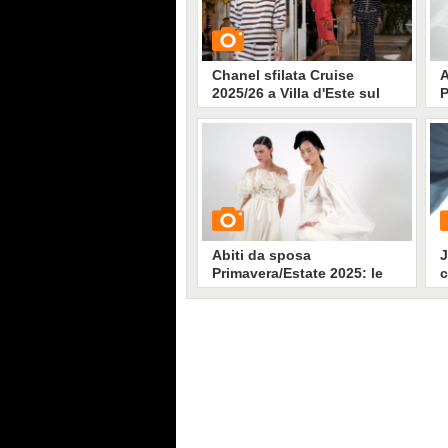
Chanel sfilata Cruise
A
2025/26 a Villa d'Este sul
P
lago di Como
i
s
P
Q
GUARDA
l
l
A
7138
• di
Stile e trend
p
C
p
Abiti da sposa
J
Primavera/Estate 2025: le
c
ispirazioni dalle sfilate
P
couture di Parigi
GUARDA
G
6479
• di
Stile e trend