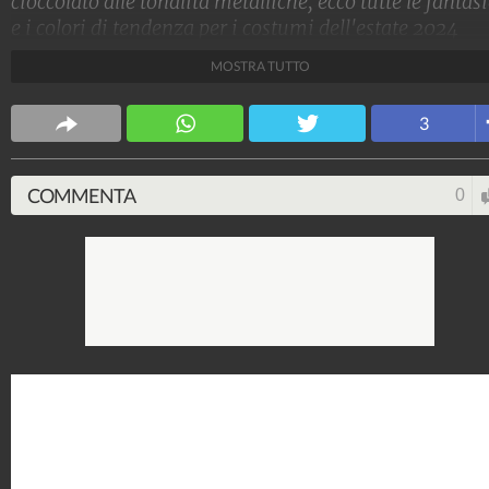
cioccolato alle tonalità metalliche, ecco tutte le fantas
e i colori di tendenza per i costumi dell'estate 2024
MOSTRA TUTTO
Stile e trend
1.515.065.916
-
1.957 video
-
138.069 foto
3
COMMENTA
0