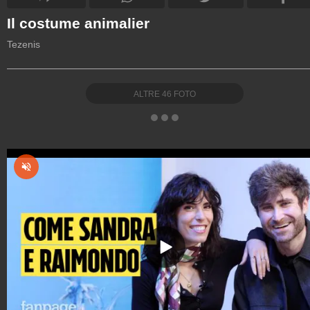
Il costume animalier
Tezenis
ALTRE
46
FOTO