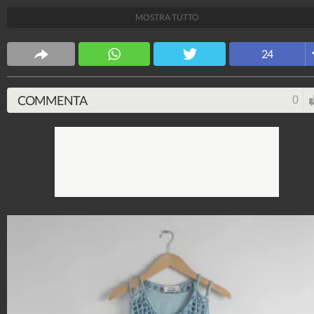
tendenza.
MOSTRA TUTTO
Stile e trend
24
1.515.104.826
-
1.957 video
-
138.074 foto
COMMENTA
0