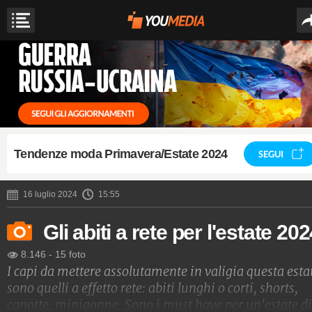
Tendenze moda Primavera/Estate 2024
SEGUI
16 luglio 2024
15:55
Gli abiti a rete per l'estate 20
8.146
-
15 foto
I capi da mettere assolutamente in valigia questa esta
sono quelli a effetto rete: abiti lunghi o corti, shorts,
canotte, minigonne. Sono i must have per un'estate di