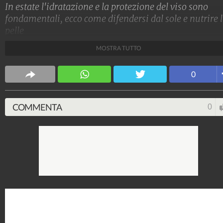
In estate l'idratazione e la protezione del viso sono
fondamentali, ecco come difendersi dal sole e nutrire 
pelle
MOSTRA TUTTO
Stile e trend
1.515.196.027
-
1.957 video
-
138.074 foto
0
COMMENTA
0