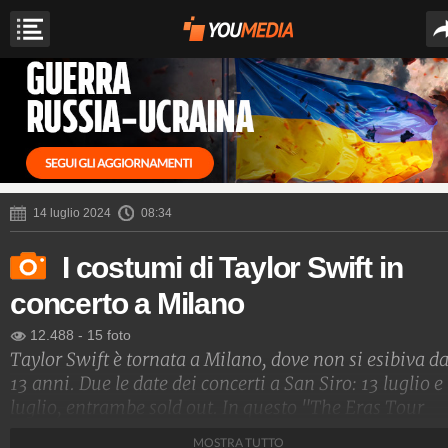
14 luglio 2024
08:34
I costumi di Taylor Swift in
concerto a Milano
12.488
-
15 foto
Taylor Swift è tornata a Milano, dove non si esibiva d
13 anni. Due le date dei concerti a San Siro: 13 luglio e
luglio, entrambe sold out. In questo "The Eras Tour
2024" (iniziato il 17 marzo a Glendale, in Arizona) la
MOSTRA TUTTO