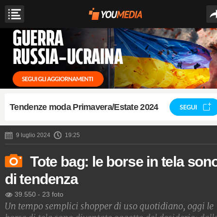
Tendenze moda Primavera/Estate 2024
SEGUI
9 luglio 2024
19:25
Tote bag: le borse in tela son
di tendenza
39.550
-
23 foto
Un tempo semplici shopper di uso quotidiano, oggi le