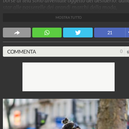
borse di tela sono diventate oggetto del desiderio: dall
star alle passerelle dei grandi marchi della moda,
spopolano ovunque le tote bag.
MOSTRA TUTTO
Stile e trend
21
1.515.102.791
-
1.957 video
-
138.074 foto
COMMENTA
0