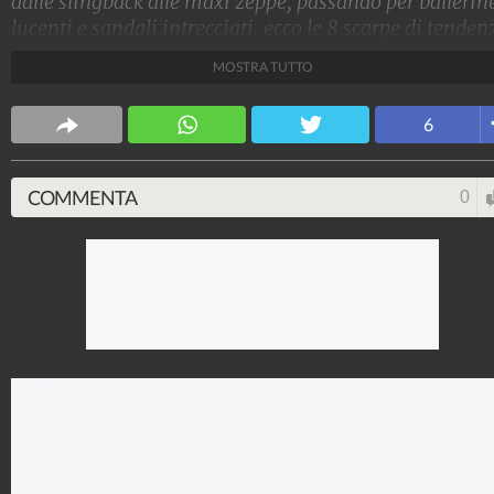
dalle slingback alle maxi zeppe, passando per ballerin
lucenti e sandali intrecciati, ecco le 8 scarpe di tenden
per l'estate 2024 su cui puntare durante i saldi 2024 d
MOSTRA TUTTO
fine stagione
Stile e trend
6
1.515.036.467
-
1.957 video
-
138.069 foto
COMMENTA
0