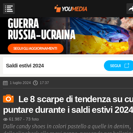
Saldi estivi 2024
SEGUI
1 luglio 2024
17:37
Le 8 scarpe di tendenza su cu
puntare durante i saldi estivi 202
61.987
-
73 foto
Dalle candy shoes in colori pastello a quelle in denim,