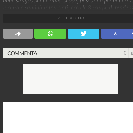
dalle slingback alle maxi zeppe, passando per ballerin
lucenti e sandali intrecciati, ecco le 8 scarpe di tenden
per l'estate 2024 su cui puntare durante i saldi 2024 d
MOSTRA TUTTO
fine stagione
Stile e trend
6
1.515.251.933
-
1.957 video
-
138.077 foto
COMMENTA
0