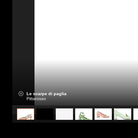
Le scarpe di paglia
Pittarosso
caricato da
Stile e trend