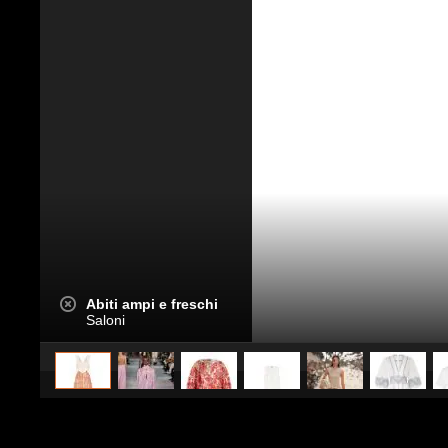
Abiti ampi e freschi
Saloni
caricato da
Stile e trend