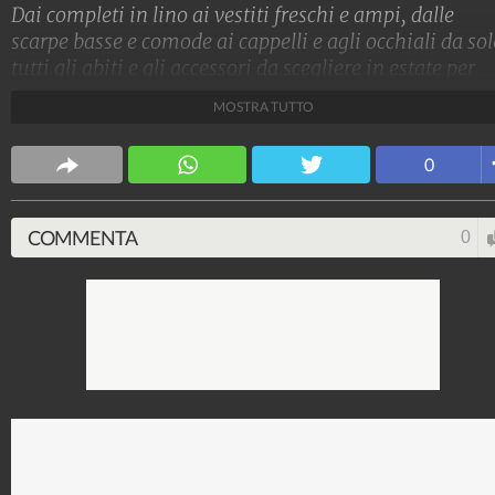
Dai completi in lino ai vestiti freschi e ampi, dalle
scarpe basse e comode ai cappelli e agli occhiali da sol
tutti gli abiti e gli accessori da scegliere in estate per
combattere il caldo
MOSTRA TUTTO
Stile e trend
0
1.515.225.188
-
1.957 video
-
138.077 foto
COMMENTA
0