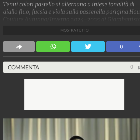
Tenui colori pastello si alternano a intese tonalità di
giallo fluo, fucsia e viola sulla passerella parigina Hau
Couture Autunno/Inverno 2024-2025 di Giambattist
Valli, dove sfilano romantici abiti da sera con drappeg
MOSTRA TUTTO
in seta, gonne in tulle, fiori tridimensionali e corpetti
ricoperti di ruche.
0
Stile e trend
1.515.162.362
-
1.957 video
-
138.074 foto
COMMENTA
0