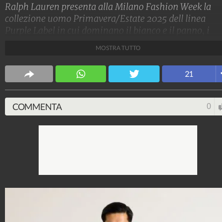
Ralph Lauren presenta alla Milano Fashion Week la
collezione uomo Primavera/Estate 2025 dell linea
Purple Label in cui dominano il bianco e il panno, i
colori pastello, le linee morbide e le stampe fiorate
MOSTRA TUTTO
accostate al check.
Stile e trend
21
1.515.162.362
-
1.957 video
-
138.074 foto
COMMENTA
0