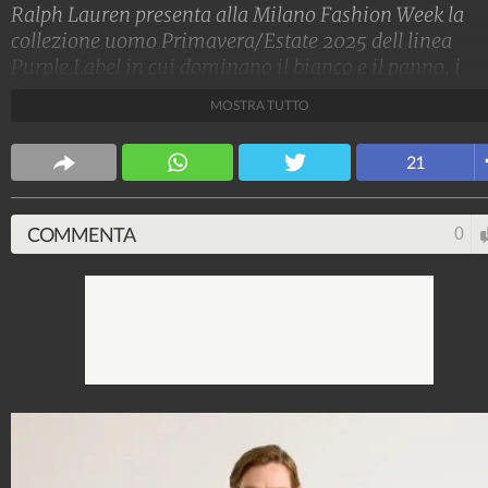
Ralph Lauren presenta alla Milano Fashion Week la
collezione uomo Primavera/Estate 2025 dell linea
Purple Label in cui dominano il bianco e il panno, i
colori pastello, le linee morbide e le stampe fiorate
MOSTRA TUTTO
accostate al check.
Stile e trend
21
1.514.992.092
-
1.957 video
-
138.049 foto
COMMENTA
0