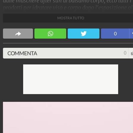
dalle maschere after sun al balsamo corpo, ecco tutti i
prodotti per idratare viso e corpo dopo l'esposizione al
sole
MOSTRA TUTTO
Stile e trend
0
1.515.157.851
-
1.957 video
-
138.074 foto
COMMENTA
0