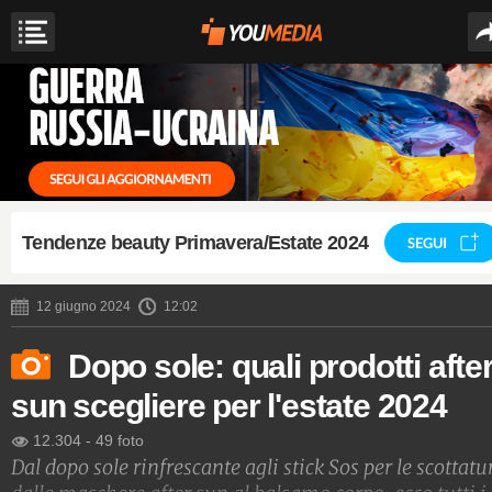
Tendenze beauty Primavera/Estate 2024
SEGUI
12 giugno 2024
12:02
Dopo sole: quali prodotti afte
sun scegliere per l'estate 2024
12.304
-
49 foto
Dal dopo sole rinfrescante agli stick Sos per le scottatu