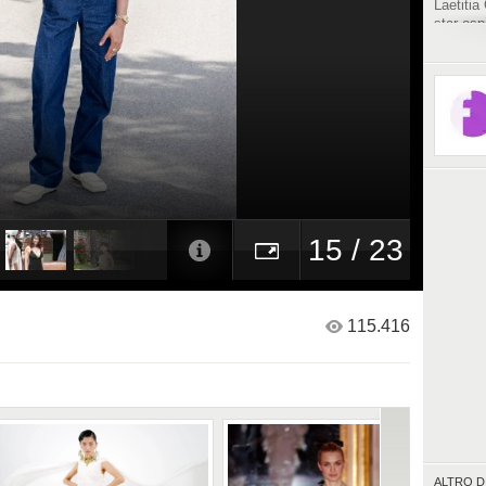
Laetitia
star osp
15 / 23
115.416
ALTRO D