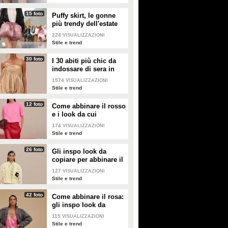
15 foto
Puffy skirt, le gonne
più trendy dell'estate
2026 sono quelle a
224
VISUALIZZAZIONI
palloncino
Stile e trend
30 foto
I 30 abiti più chic da
indossare di sera in
estate
1574
VISUALIZZAZIONI
Stile e trend
12 foto
Come abbinare il rosso
e i look da cui
prendere ispirazione
174
VISUALIZZAZIONI
Stile e trend
26 foto
Gli inspo look da
copiare per abbinare il
giallo
127
VISUALIZZAZIONI
Stile e trend
42 foto
Come abbinare il rosa:
gli inspo look da
copiare
115
VISUALIZZAZIONI
Stile e trend