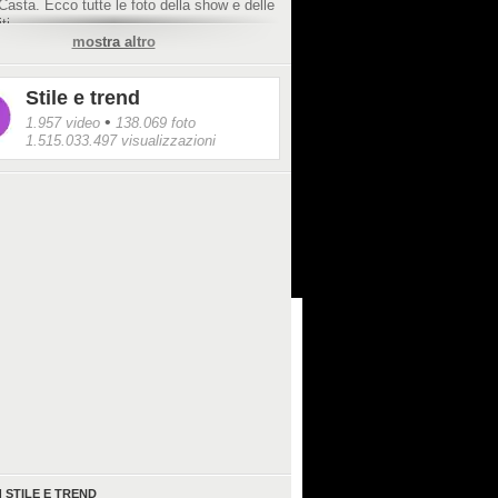
 Casta. Ecco tutte le foto della show e delle
iti
mostra altro
Stile e trend
•
1.957 video
138.069 foto
1.515.033.497 visualizzazioni
I
STILE E TREND