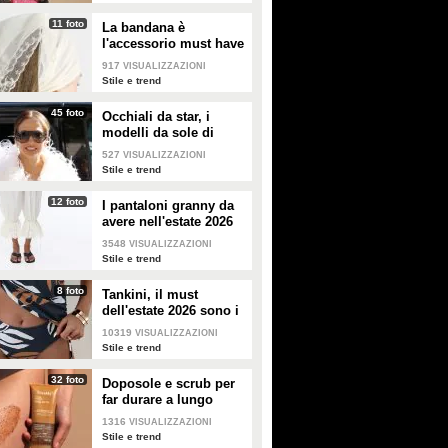
11 foto
La bandana è
l'accessorio must have
dell'estate 2026: i
917
VISUALIZZAZIONI
modelli di tendenza
Stile e trend
45 foto
Occhiali da star, i
modelli da sole di
tendenza per l'estate
527
VISUALIZZAZIONI
2026
Stile e trend
12 foto
I pantaloni granny da
avere nell'estate 2026
3548
VISUALIZZAZIONI
Stile e trend
8 foto
Tankini, il must
dell'estate 2026 sono i
costumi con la canotta
10319
VISUALIZZAZIONI
Stile e trend
32 foto
Doposole e scrub per
far durare a lungo
l'abbronzatura in estate
1316
VISUALIZZAZIONI
Stile e trend