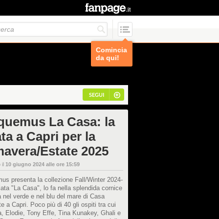
Comincia
da qui!
SEGUI
quemus La Casa: la
ata a Capri per la
mavera/Estate 2025
 il
10 giugno 2024 alle ore 15:59
s presenta la collezione Fall/Winter 2024-
olata "La Casa", lo fa nella splendida cornice
nel verde e nel blu del mare di Casa
e a Capri. Poco più di 40 gli ospiti tra cui
, Elodie, Tony Effe, Tina Kunakey, Ghali e