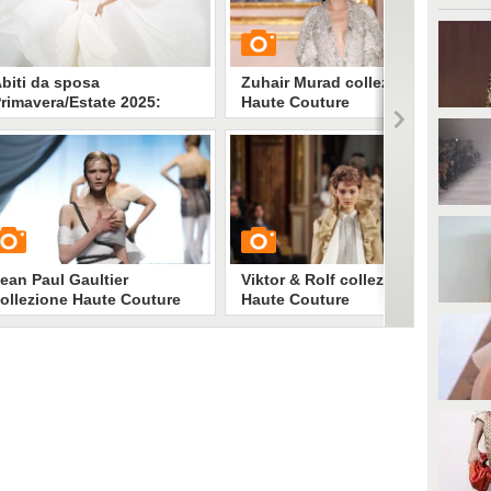
biti da sposa
Zuhair Murad collezione
rimavera/Estate 2025:
Haute Couture
spirazioni e tendenze dalle
Primavera/Estate 2025
filate Haute Couture di
arigi
uali sono le tendenze sposa per
GUARDA
a Primavera/Estate 2025? Quali i
ook perfetti per il matrimonio?
bbiamo raccolto gli abiti bianchi
3077
• di
Stile e trend
iù belli dalle sfilate Haute
outure di Parigi a cui ispirarsi
er scegliere il vestito da sposa
ean Paul Gaultier
Viktor & Rolf collezione
ollezione Haute Couture
Haute Couture
rimavera/Estate 2025
Primavera/Estate 2025
UARDA
GUARDA
2728
• di
Stile e trend
1360
• di
Stile e trend