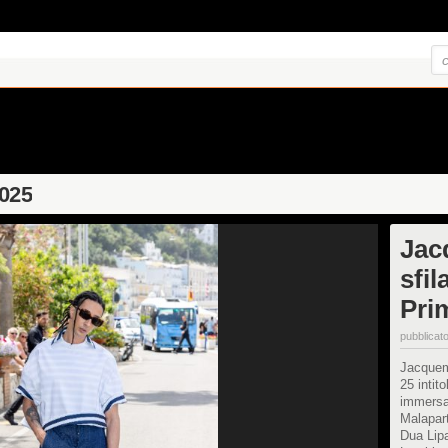
2025
Jac
sfil
Pri
pubblicato
Jacquemu
25 intit
immersa 
Malapart
Dua Lipa