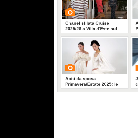
Chanel sfilata Cruise
A
2025/26 a Villa d'Este sul
P
lago di Como
i
s
P
Q
GUARDA
l
l
A
7138
• di
Stile e trend
p
C
p
Abiti da sposa
J
Primavera/Estate 2025: le
c
ispirazioni dalle sfilate
P
couture di Parigi
GUARDA
G
6479
• di
Stile e trend