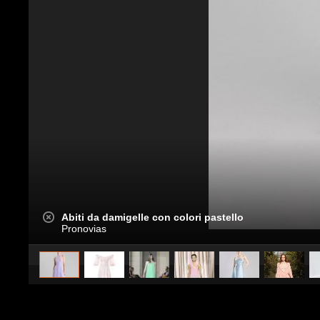
Abiti da damigelle con colori pastello
Pronovias
caricato da
Stile e trend