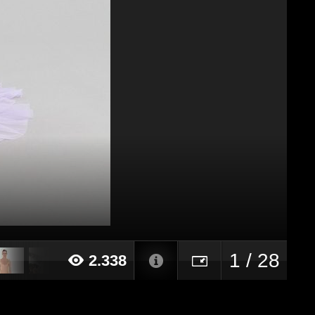
1 / 28
2.338
24 alle ore 16:43