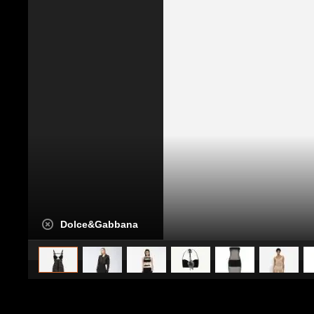
Dolce&Gabbana
caricato da
Stile e trend