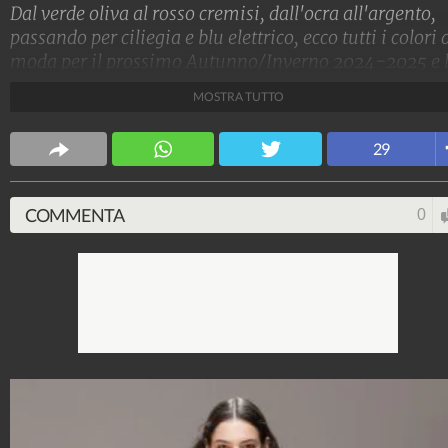
Dal verde oliva al rosso cremisi, dall'ocra all'argento,
passando per ciliegia e blu elettrico, ecco tutti i colori 
moda per il prossimo Autunno/Inverno 2024-2025 e 
tendenze dalle sfilate di Parigi e Milano
MOSTRA TUTTO
Stile e trend
29
1.515.064.779
-
1.957 video
-
138.069 foto
COMMENTA
0