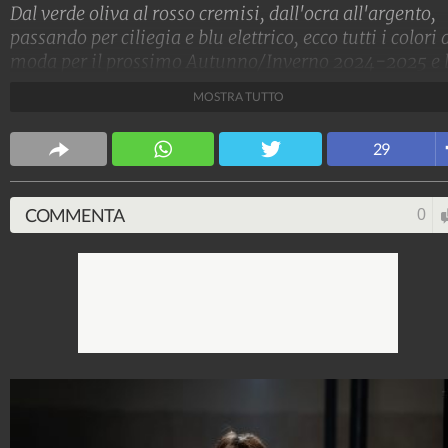
Dal verde oliva al rosso cremisi, dall'ocra all'argento,
passando per ciliegia e blu elettrico, ecco tutti i colori 
moda per il prossimo Autunno/Inverno 2024-2025 e 
tendenze dalle sfilate di Parigi e Milano
MOSTRA TUTTO
Stile e trend
29
1.515.173.781
-
1.957 video
-
138.074 foto
COMMENTA
0